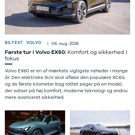
Modeller
biltyper
Sporing
Anmeldelser
Elbiler
Renault
Privatleasing
Benzinbil
værkstedsyde
Tilbud
Dieselbil
Lej en kundebi
EX90
Hybrid
Bilplejepakker
Modeller
SUV
Værksted
Anmeldelser
Stationcar
Om værkstede
BILTEST
VOLVO
|
04. aug. 2026
Privatleasing
Lille bil
Book
Første tur i Volvo EX60:
Komfort og sikkerhed i
Tilbud
Varebiler
værkstedstid
fokus
ES90
7 personers
Autoriserede
Modeller
biler
fordele
Volvo EX60 er en af mærkets vigtigste nyheder i mange
Privatleasing
Biler med
Sådan arbejde
år. Den elektriske SUV skal afløse den populære XC60,
Anmeldelser
automatgear
Lej en kundebi
og de første kilometer bag rattet peger på en model,
Tilbud
Elbiler
Service på
der satser på høj komfort, moderne teknologi og endnu
XC90
Se alle
abonnement
mere avanceret sikkerhed.
Modeller
elbiler
Skift til
Anmeldelser
Volvo
sommerdæk
Privatleasing
Renault
Guide til dæk
Tilbud
Elbil med
Alt om dæk
Renault
træk
Vinterdæk