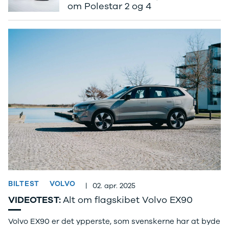
om Polestar 2 og 4
Electric
500.000 kr.
Modeller
Billig elbil til
Anmeldelser
under
Privatleasing
250.000 kr.
Tilbud
Byer og
Dacia
områder
Bigster
Se alle byer
Modeller
og områder
Anmeldelser
Skive
Privatleasing
Viborg
Tilbud
Holstebro
Duster
Privatleasing
Modeller
Guide til
Anmeldelser
privatleasing
Privatleasing
af brugte
Tilbud
biler
BILTEST
VOLVO
|
02. apr. 2025
Sandero
Budget op til
Modeller
4.000 kr.
VIDEOTEST:
Alt om flagskibet Volvo EX90
Anmeldelser
Budget op til
Volvo EX90 er det ypperste, som svenskerne har at byde
Privatleasing
3.500 kr.