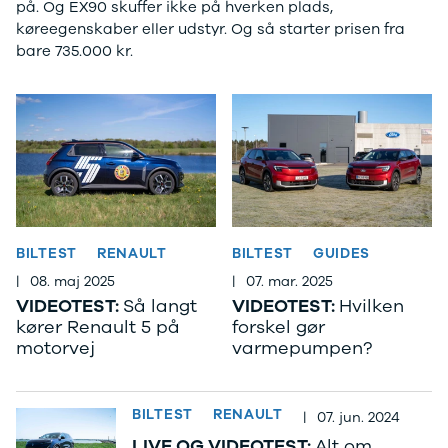
på. Og EX90 skuffer ikke på hverken plads,
Tilbud
Budget op til
køreegenskaber eller udstyr. Og så starter prisen fra
Jogger
3.000 kr.
bare 735.000 kr.
Modeller
Lån til bilen
Anmeldelser
Privatleasing
Privatleasing
guide
Tilbud
Oversigt
Privatleasing
Sådan
Renault
foregår
Volvo
privatleasing
Dacia
Biler til
Alle nye biler
privatleasing
Ladeløsning
Service og
BILTEST
RENAULT
BILTEST
GUIDES
til elbil
værksted
|
08. maj 2025
|
07. mar. 2025
Clever
Tjekliste til
VIDEOTEST:
Så langt
VIDEOTEST:
Hvilken
ladeløsning
dig
kører Renault 5 på
forskel gør
Norlys
Kontakt os
motorvej
varmepumpen?
ladeløsning
Elektriske
Ladeguide til
biler
Vil du
elbil
køre
BILTEST
RENAULT
|
07. jun. 2024
Elbiler på vej
elektrisk?
Vi
LIVE OG VIDEOTEST:
Alt om
Finansiering
har et bredt