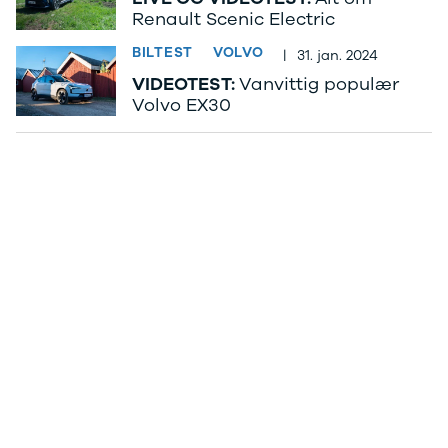
Renault Scenic Electric
og billån
udvalg af
Forsikring
brugte
BILTEST
VOLVO
|
31. jan. 2024
Udlevering
elbiler. Se de
VIDEOTEST:
Vanvittig populær
af ny bil
populære
Volvo EX30
modeller her.