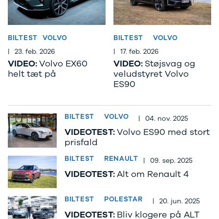
Twingo
Billig elbil
Sommerdæk
Electric
Lille elbil
Helårsdæk
Modeller
Vis alle
Byer
Privatleasing
brugte biler
Alle byer
BILTEST
VOLVO
BILTEST
VOLVO
5 Electric
Vis alle
Holstebro
|
23. feb. 2026
|
17. feb. 2026
Modeller
brugte
Viborg
VIDEO:
Volvo EX60
VIDEO:
Støjsvag og
Anmeldelser
elbiler
Skive
helt tæt på
veludstyret Volvo
Privatleasing
Budget
Book værkste
ES90
Tilbud
Se alle biler
Tid til service?
4 Electric
Billig bil
Book tid i et af
Modeller
under
vores bilhuse
V
BILTEST
VOLVO
|
04. nov. 2025
Anmeldelser
100.000 kr.
har mere end 
Privatleasing
100.000 -
års erfaring m
VIDEOTEST:
Volvo ES90 med stort
Tilbud
200.000 kr.
autoriseret
prisfald
Megane
200.000 -
service
BILTEST
RENAULT
|
09. sep. 2025
Electric
300.000 kr.
Modeller
300.000 -
VIDEOTEST:
Alt om Renault 4
Anmeldelser
400.000 kr.
Privatleasing
400.000 -
BILTEST
POLESTAR
|
20. jun. 2025
Tilbud
500.000 kr.
VIDEOTEST:
Bliv klogere på ALT
Scenic
Over