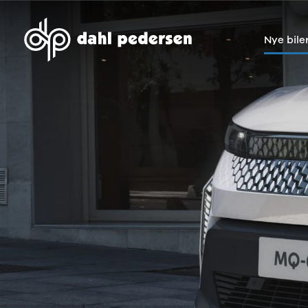
Nye bile
Nye biler
Brugte biler
Bilmagasin
Værksted
Volvo
Bilmærker
Bilmærker
Bilmærker
EX30
Se alle
Alle artikler
Alle bilmærker
Modeller
bilmærker
Volvo
Dacia service
Anmeldelser
Polestar
Renault
Renault servic
Privatleasing
Se alle
Dacia
Volvo service
Tilbud
Polestar
Polestar
End of Life
EX40
Dacia
Kategorier
Polestar servi
Modeller
Se alle Dacia
Bilnyt
Ydelser
Anmeldelser
Renault
Biltest
Alle
Privatleasing
Elbil
Alt om
værkstedsyde
Tilbud
Se alle
elbiler
Aircondition r
EC40
Renault
Alt om
Dæk
Modeller
Volvo
varebiler
Bremsetjek
Anmeldelser
Elbil
Guides
Stenslag og
Privatleasing
Se alle Volvo
Årets Bil
rudeskift
Tilbud
Biltyper
Sommerferie
Buler og mind
EX60
Se alle
med elbil
skader