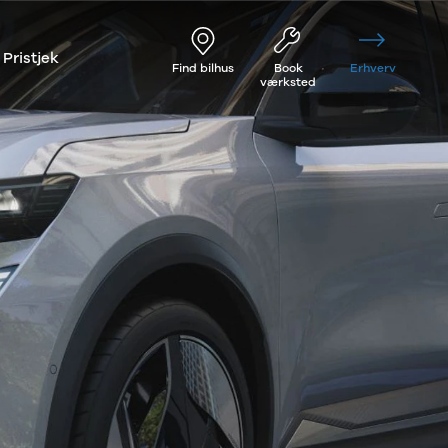
Pristjek
Find bilhus
Book
Erhverv
værksted