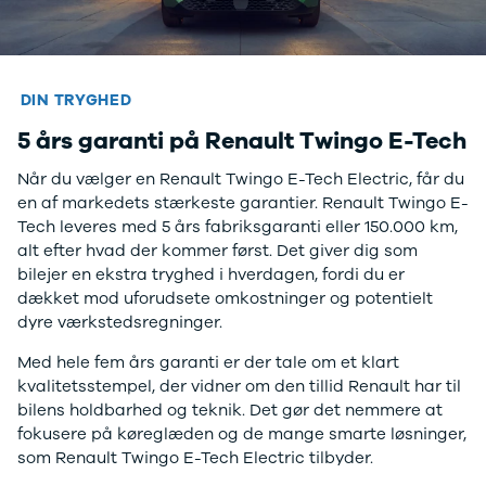
Tilbud
Budget op til
Jogger
3.000 kr.
Modeller
Lån til bilen
Anmeldelser
Privatleasing
DIN TRYGHED
Privatleasing
guide
Tilbud
Oversigt
5 års garanti på Renault Twingo E-Tech
Privatleasing
Sådan
Renault
foregår
Når du vælger en Renault Twingo E-Tech Electric, får du
Volvo
privatleasing
en af markedets stærkeste garantier. Renault Twingo E-
Dacia
Biler til
Tech leveres med 5 års fabriksgaranti eller 150.000 km,
Alle nye biler
privatleasing
alt efter hvad der kommer først. Det giver dig som
Ladeløsning
Service og
bilejer en ekstra tryghed i hverdagen, fordi du er
til elbil
værksted
dækket mod uforudsete omkostninger og potentielt
Clever
Tjekliste til
dyre værkstedsregninger.
ladeløsning
dig
Med hele fem års garanti er der tale om et klart
Norlys
Kontakt os
kvalitetsstempel, der vidner om den tillid Renault har til
ladeløsning
Elektriske
bilens holdbarhed og teknik. Det gør det nemmere at
Ladeguide til
biler
Vil du
fokusere på køreglæden og de mange smarte løsninger,
elbil
køre
som Renault Twingo E-Tech Electric tilbyder.
Elbiler på vej
elektrisk?
Vi
Finansiering
har et bredt