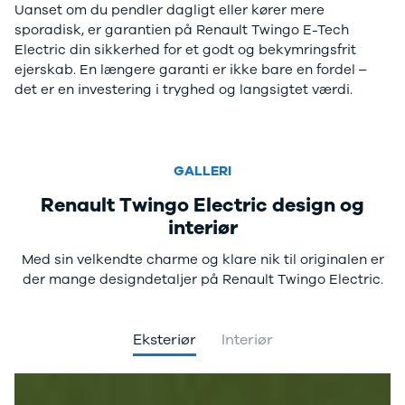
Uanset om du pendler dagligt eller kører mere
og billån
udvalg af
sporadisk, er garantien på Renault Twingo E-Tech
Forsikring
brugte
Electric din sikkerhed for et godt og bekymringsfrit
Udlevering
elbiler. Se de
ejerskab. En længere garanti er ikke bare en fordel –
af ny bil
populære
det er en investering i tryghed og langsigtet værdi.
modeller her.
GALLERI
Renault Twingo Electric design og
interiør
Med sin velkendte charme og klare nik til originalen er
der mange designdetaljer på Renault Twingo Electric.
Eksteriør
Interiør