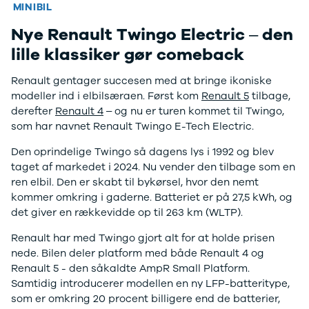
Twingo
Billig elbil
Sommerdæk
Bilen står klar til prøveture i vores bilhuse.
MINIBIL
Electric
Lille elbil
Helårsdæk
Nye Renault Twingo Electric – den
Modeller
Vis alle
Byer
Book prøvetur
Beregn byttepris
Privatleasing
brugte biler
Alle byer
lille klassiker gør comeback
5 Electric
Vis alle
Holstebro
Modeller
brugte
Viborg
Renault gentager succesen med at bringe ikoniske
Anmeldelser
elbiler
Skive
modeller ind i elbilsæraen. Først kom
Renault 5
tilbage,
Privatleasing
Budget
Book værkste
derefter
Renault 4
– og nu er turen kommet til Twingo,
Tilbud
Se alle biler
Tid til service?
som har navnet Renault Twingo E-Tech Electric.
4 Electric
Billig bil
Book tid i et af
Den oprindelige Twingo så dagens lys i 1992 og blev
Modeller
under
vores bilhuse
V
taget af markedet i 2024. Nu vender den tilbage som en
Anmeldelser
100.000 kr.
har mere end 
ren elbil. Den er skabt til bykørsel, hvor den nemt
Privatleasing
100.000 -
års erfaring m
kommer omkring i gaderne. Batteriet er på 27,5 kWh, og
Tilbud
200.000 kr.
autoriseret
det giver en rækkevidde op til 263 km (WLTP).
Megane
200.000 -
service
Electric
300.000 kr.
Renault har med Twingo gjort alt for at holde prisen
Modeller
300.000 -
nede. Bilen deler platform med både Renault 4 og
Anmeldelser
400.000 kr.
Renault 5 - den såkaldte AmpR Small Platform.
Privatleasing
400.000 -
Samtidig introducerer modellen en ny LFP-batteritype,
Tilbud
500.000 kr.
som er omkring 20 procent billigere end de batterier,
Scenic
Over