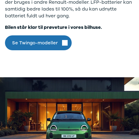
der bruges i andre Renault-modeller. LFP-batterier kan
Electric
500.000 kr.
samtidig bedre lades til 100%, så du kan udnytte
Modeller
Billig elbil til
batteriet fuldt ud hver gang.
Anmeldelser
under
Privatleasing
250.000 kr.
Bilen står klar til prøveture i vores bilhuse.
Tilbud
Byer og
Dacia
områder
Se Twingo-modeller
Bigster
Se alle byer
Modeller
og områder
Anmeldelser
Skive
Privatleasing
Viborg
Tilbud
Holstebro
Duster
Privatleasing
Modeller
Guide til
Anmeldelser
privatleasing
Privatleasing
af brugte
Tilbud
biler
Sandero
Budget op til
Modeller
4.000 kr.
Anmeldelser
Budget op til
Privatleasing
3.500 kr.