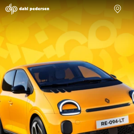
Nye biler
Brugte biler
Bilmagasin
Værksted
Volvo
Bilmærker
Bilmærker
Bilmærker
EX30
Se alle
Alle artikler
Alle bilmærker
Modeller
bilmærker
Volvo
Dacia service
Anmeldelser
Polestar
Renault
Renault servic
Privatleasing
Se alle
Dacia
Volvo service
Tilbud
Polestar
Polestar
End of Life
EX40
Dacia
Kategorier
Polestar servi
Modeller
Se alle Dacia
Bilnyt
Ydelser
Anmeldelser
Renault
Biltest
Alle
Privatleasing
Elbil
Alt om
værkstedsyde
Tilbud
Se alle
elbiler
Aircondition r
EC40
Renault
Alt om
Dæk
Modeller
Volvo
varebiler
Bremsetjek
Anmeldelser
Elbil
Guides
Stenslag og
Privatleasing
Se alle Volvo
Årets Bil
rudeskift
Tilbud
Biltyper
Sommerferie
Buler og mind
EX60
Se alle
med elbil
skader