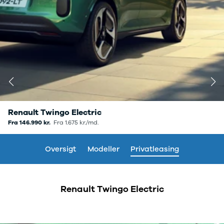
Modeller
biltyper
Sporing
Anmeldelser
Elbiler
Renault
Privatleasing
Benzinbil
værkstedsyde
Tilbud
Dieselbil
Lej en kundebi
EX90
Hybrid
Bilplejepakker
Modeller
SUV
Værksted
Anmeldelser
Stationcar
Om værkstede
Privatleasing
Lille bil
Book
Tilbud
Varebiler
værkstedstid
ES90
7 personers
Autoriserede
Renault Twingo Electric
Modeller
biler
fordele
Vil du privatlease Renault Twingo
Fra 146.990 kr.
Fra
1.675 kr./md.
Privatleasing
Biler med
Sådan arbejde
E-Tech Electric
Anmeldelser
automatgear
Lej en kundebi
Tilbud
Elbiler
Service på
Oversigt
Modeller
Privatleasing
XC90
Se alle
abonnement
Modeller
elbiler
Skift til
Anmeldelser
Volvo
sommerdæk
Renault Twingo Electric
Privatleasing
Renault
Guide til dæk
Tilbud
Elbil med
Alt om dæk
Renault
træk
Vinterdæk