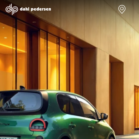
Nye biler
Brugte biler
Bilmagasin
Værksted
Volvo
Bilmærker
Bilmærker
Bilmærker
EX30
Se alle
Alle artikler
Alle bilmærker
Modeller
bilmærker
Volvo
Dacia service
Anmeldelser
Polestar
Renault
Renault servic
Privatleasing
Se alle
Dacia
Volvo service
Tilbud
Polestar
Polestar
End of Life
EX40
Dacia
Kategorier
Polestar servi
Modeller
Se alle Dacia
Bilnyt
Ydelser
Anmeldelser
Renault
Biltest
Alle
Privatleasing
Elbil
Alt om
værkstedsyde
Tilbud
Se alle
elbiler
Aircondition r
EC40
Renault
Alt om
Dæk
Modeller
Volvo
varebiler
Bremsetjek
Anmeldelser
Elbil
Guides
Stenslag og
Privatleasing
Se alle Volvo
Årets Bil
rudeskift
Tilbud
Biltyper
Sommerferie
Buler og mind
EX60
Se alle
med elbil
skader