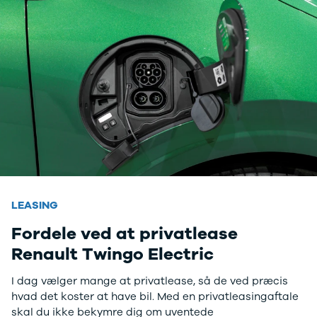
Twingo
Billig elbil
Sommerdæk
Electric
Lille elbil
Helårsdæk
Modeller
Vis alle
Byer
Privatleasing
brugte biler
Alle byer
5 Electric
Vis alle
Holstebro
Modeller
brugte
Viborg
Anmeldelser
elbiler
Skive
Privatleasing
Budget
Book værkste
Tilbud
Se alle biler
Tid til service?
4 Electric
Billig bil
Book tid i et af
Modeller
under
vores bilhuse
V
Anmeldelser
100.000 kr.
har mere end 
Privatleasing
100.000 -
års erfaring m
Tilbud
200.000 kr.
autoriseret
LEASING
Megane
200.000 -
service
Fordele ved at privatlease
Electric
300.000 kr.
Renault Twingo Electric
Modeller
300.000 -
Anmeldelser
400.000 kr.
Privatleasing
400.000 -
I dag vælger mange at privatlease, så de ved præcis
Tilbud
500.000 kr.
hvad det koster at have bil. Med en privatleasingaftale
Scenic
Over
skal du ikke bekymre dig om uventede