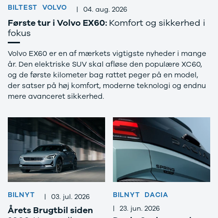
BILTEST
VOLVO
|
04. aug. 2026
Første tur i Volvo EX60:
Komfort og sikkerhed i
fokus
Volvo EX60 er en af mærkets vigtigste nyheder i mange
år. Den elektriske SUV skal afløse den populære XC60,
og de første kilometer bag rattet peger på en model,
der satser på høj komfort, moderne teknologi og endnu
mere avanceret sikkerhed.
BILNYT
BILNYT
DACIA
|
03. jul. 2026
|
23. jun. 2026
Årets Brugtbil siden