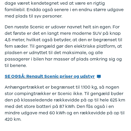
Twingo
Billig elbil
Sommerdæk
dage været kendetegnet ved at være en rigtig
Electric
Lille elbil
Helårsdæk
familiebil. Endda også senere i en endnu større udgave
Modeller
Vis alle
Byer
med plads til syv personer.
Privatleasing
brugte biler
Alle byer
5 Electric
Vis alle
Holstebro
Den nyeste Scenic er udover navnet helt sin egen. For
Modeller
brugte
Viborg
det første er det en langt mere moderne SUV på knap
Anmeldelser
elbiler
Skive
4,5 meter, hvilket også betyder, at den er begrænset til
Privatleasing
Budget
Book værkste
fem sæder. Til gengæld gør den elektriske platform, at
Tilbud
Se alle biler
Tid til service?
pladsen er udnyttet til det maksimale, og alle
4 Electric
Billig bil
Book tid i et af
passagerer i bilen har masser af plads omkring sig og
Modeller
under
vores bilhuse
V
til benene.
Anmeldelser
100.000 kr.
har mere end 
SE OGSÅ: Renault Scenic priser og udstyr
Privatleasing
100.000 -
års erfaring m
Tilbud
200.000 kr.
autoriseret
Anhængertrækket er begrænset til 1.100 kg, så nogen
Megane
200.000 -
service
stor campingtrækker er Scenic ikke. Til gengæld byder
Electric
300.000 kr.
den på klasseledende rækkevidde på op til hele 625 km
Modeller
300.000 -
med det store batteri på 87 kWh. Den fås også i en
Anmeldelser
400.000 kr.
mindre udgave med 60 kWh og en rækkevidde på op til
Privatleasing
400.000 -
420 km.
Tilbud
500.000 kr.
Scenic
Over