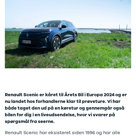
Modeller
biltyper
Sporing
Anmeldelser
Elbiler
Renault
Privatleasing
Benzinbil
værkstedsyde
Tilbud
Dieselbil
Lej en kundebi
EX90
Hybrid
Bilplejepakker
Modeller
SUV
Værksted
Anmeldelser
Stationcar
Om værkstede
Privatleasing
Lille bil
Book
Tilbud
Varebiler
værkstedstid
ES90
7 personers
Autoriserede
Modeller
biler
fordele
Privatleasing
Biler med
Sådan arbejde
Anmeldelser
automatgear
Lej en kundebi
Tilbud
Elbiler
Service på
Renault Scenic er kåret til Årets Bil i Europa 2024 og er
XC90
Se alle
abonnement
nu landet hos forhandlerne klar til prøveture. Vi har
Modeller
elbiler
Skift til
både taget den ud på en køretur og gennemgår også
Anmeldelser
Volvo
sommerdæk
bilen for dig i en liveudsendelse, hvor vi svarer på
Privatleasing
Renault
Guide til dæk
spørgsmål fra seerne.
Tilbud
Elbil med
Alt om dæk
Renault
træk
Vinterdæk
Renault Scenic har eksisteret siden 1996 og har alle