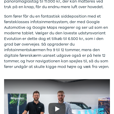
panoramaglastag til 11.000 kr., der kan matteres ved
Tilbud
Budget op til
tryk på en knap, får du endnu mere luft over hovedet.
Jogger
3.000 kr.
Modeller
Lån til bilen
Som fører får du en fantastisk siddeposition med et
Anmeldelser
Privatleasing
førsteklasses infotainmentsystem, der med Google
Privatleasing
guide
Automotive og Google Maps reagerer og ser ud som en
Tilbud
Oversigt
moderne tablet. Vælger du den laveste udstyrsvariant
Privatleasing
Sådan
Evolution er dette dog et tilkøb til 6.500 kr., som i den
Renault
foregår
grad bør overvejes. Så opgraderer du
Volvo
privatleasing
infotainmentskærmen fra 9 til 12 tommer, mens den
Dacia
Biler til
digitale førerskærm uanset udgave også er på hele 12
Alle nye biler
privatleasing
tommer, og hvor navigationen kan spejles til, så du som
Ladeløsning
Service og
fører undgår at skulle kigge mod højre og væk fra vejen.
til elbil
værksted
Clever
Tjekliste til
ladeløsning
dig
Norlys
Kontakt os
ladeløsning
Elektriske
Ladeguide til
biler
Vil du
elbil
køre
Elbiler på vej
elektrisk?
Vi
Play
Finansiering
har et bredt