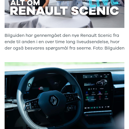
og billån
udvalg af
Forsikring
brugte
Udlevering
elbiler. Se de
af ny bil
populære
modeller her.
Bilguiden har gennemgået den nye Renault Scenic fra
ende til anden i en over time lang liveudsendelse, hvor
der også besvares spørgsmål fra seerne. Foto: Bilguiden