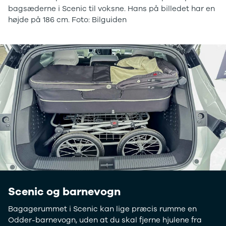
bagsæderne i Scenic til voksne. Hans på billedet har en
højde på 186 cm. Foto: Bilguiden
Scenic og barnevogn
Bagagerummet i Scenic kan lige præcis rumme en
Odder-barnevogn, uden at du skal fjerne hjulene fra