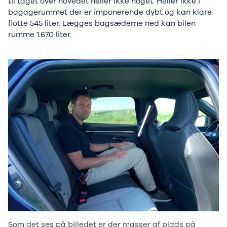
til taget over hovedet heller ikke noget. Heller ikke i
bagagerummet der er imponerende dybt og kan klare
flotte 545 liter. Lægges bagsæderne ned kan bilen
rumme 1.670 liter.
Som det ses på billedet er der masser af plads på