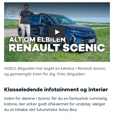
Electric
500.000 kr.
Modeller
Billig elbil til
Anmeldelser
under
Privatleasing
250.000 kr.
Tilbud
Byer og
Dacia
områder
Play
Bigster
Se alle byer
Modeller
og områder
Anmeldelser
Skive
Privatleasing
Viborg
Tilbud
Holstebro
Duster
Privatleasing
VIDEO: Bilguiden har taget en køretur i Renault Scenic
Modeller
Guide til
og gennemgår bilen for dig. Foto: Bilguiden
Anmeldelser
privatleasing
Privatleasing
af brugte
Tilbud
biler
Klasseledende infotainment og interiør
Sandero
Budget op til
Inden for dørene i Scenic får du en fantastisk rummelig
Modeller
4.000 kr.
kabine, der virker godt afskærmet for vindstøj. Vælger
Anmeldelser
Budget op til
du at tilkøbe det futuristiske Solay Bay
Privatleasing
3.500 kr.