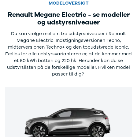
Twingo
Billig elbil
Sommerdæk
MODELOVERSIGT
Electric
Lille elbil
Helårsdæk
Renault Megane Electric - se modeller
Modeller
Vis alle
Byer
Privatleasing
brugte biler
Alle byer
og udstyrsniveauer
5 Electric
Vis alle
Holstebro
Du kan vælge mellem tre udstyrsniveauer i Renault
Modeller
brugte
Viborg
Megane Electric. Indstigningsversionen Techo,
Anmeldelser
elbiler
Skive
midterversionen Techno+ og den topudstyrede Iconic.
Privatleasing
Budget
Book værkste
Fælles for alle udstyrsvarianterne er, at de kommer med
Tilbud
Se alle biler
Tid til service?
et 60 kWh batteri og 220 hk. Herunder kan du se
4 Electric
Billig bil
Book tid i et af
udstyrslisten på de forskellige modeller. Hvilken model
Modeller
under
vores bilhuse
V
passer til dig?
Anmeldelser
100.000 kr.
har mere end 
Privatleasing
100.000 -
års erfaring m
Tilbud
200.000 kr.
autoriseret
Megane
200.000 -
service
Electric
300.000 kr.
Modeller
300.000 -
Anmeldelser
400.000 kr.
Privatleasing
400.000 -
Tilbud
500.000 kr.
Scenic
Over