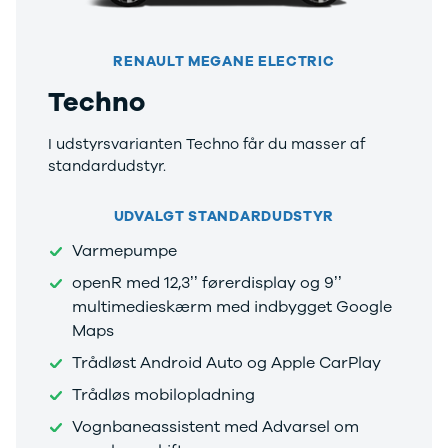
Electric
500.000 kr.
Modeller
Billig elbil til
Anmeldelser
under
RENAULT MEGANE ELECTRIC
Privatleasing
250.000 kr.
Techno
Tilbud
Byer og
Dacia
områder
I udstyrsvarianten Techno får du masser af
Bigster
Se alle byer
standardudstyr.
Modeller
og områder
Anmeldelser
Skive
Privatleasing
Viborg
UDVALGT STANDARDUDSTYR
Tilbud
Holstebro
Varmepumpe
Duster
Privatleasing
Modeller
Guide til
openR med 12,3’’ førerdisplay og 9’’
Anmeldelser
privatleasing
multimedieskærm med indbygget Google
Privatleasing
af brugte
Maps
Tilbud
biler
Trådløst Android Auto og Apple CarPlay
Sandero
Budget op til
Modeller
4.000 kr.
Trådløs mobilopladning
Anmeldelser
Budget op til
Vognbaneassistent med Advarsel om
Privatleasing
3.500 kr.