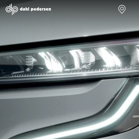
Nye biler
Brugte biler
Bilmagasin
Værksted
Volvo
Bilmærker
Bilmærker
Bilmærker
EX30
Se alle
Alle artikler
Alle bilmærker
Modeller
bilmærker
Volvo
Dacia service
Anmeldelser
Polestar
Renault
Renault servic
Privatleasing
Se alle
Dacia
Volvo service
Tilbud
Polestar
Polestar
End of Life
EX40
Dacia
Kategorier
Polestar servi
Modeller
Se alle Dacia
Bilnyt
Ydelser
Anmeldelser
Renault
Biltest
Alle
Privatleasing
Elbil
Alt om
værkstedsyde
Tilbud
Se alle
elbiler
Aircondition r
EC40
Renault
Alt om
Dæk
Modeller
Volvo
varebiler
Bremsetjek
Anmeldelser
Elbil
Guides
Stenslag og
Privatleasing
Se alle Volvo
Årets Bil
rudeskift
Tilbud
Biltyper
Sommerferie
Buler og mind
EX60
Se alle
med elbil
skader