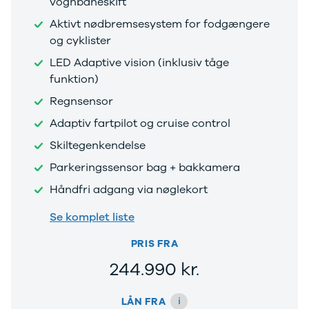
vognbaneskift
Tilbud
Budget op til
Jogger
3.000 kr.
Aktivt nødbremsesystem for fodgængere
Modeller
Lån til bilen
og cyklister
Anmeldelser
Privatleasing
LED Adaptive vision (inklusiv tåge
Privatleasing
guide
funktion)
Tilbud
Oversigt
Privatleasing
Sådan
Regnsensor
Renault
foregår
Adaptiv fartpilot og cruise control
Volvo
privatleasing
Dacia
Biler til
Skiltegenkendelse
Alle nye biler
privatleasing
Parkeringssensor bag + bakkamera
Ladeløsning
Service og
til elbil
værksted
Håndfri adgang via nøglekort
Clever
Tjekliste til
Se komplet liste
ladeløsning
dig
Norlys
Kontakt os
PRIS FRA
ladeløsning
Elektriske
Ladeguide til
biler
Vil du
244.990 kr.
elbil
køre
Elbiler på vej
elektrisk?
Vi
i
LÅN FRA
Finansiering
har et bredt