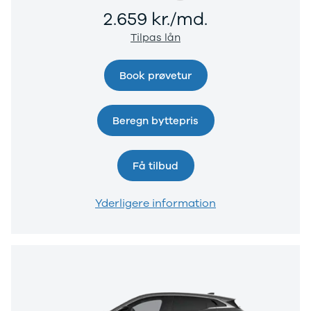
og billån
udvalg af
2.659 kr./md.
Forsikring
brugte
Tilpas lån
Udlevering
elbiler. Se de
af ny bil
populære
Book prøvetur
modeller her.
Beregn byttepris
Få tilbud
Yderligere information