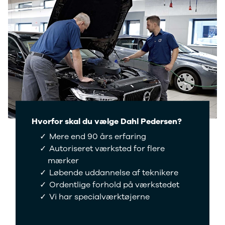
og billån
udvalg af
Forsikring
brugte
Udlevering
elbiler. Se de
af ny bil
populære
modeller her.
Hvorfor skal du vælge Dahl Pedersen?
Mere end 90 års erfaring
Autoriseret værksted for flere
mærker
Løbende uddannelse af teknikere
Ordentlige forhold på værkstedet
Vi har specialværktøjerne