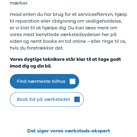
mærker.
Electric
500.000 kr.
Modeller
Billig elbil til
Hvad enten du har brug for et serviceeftersyn, hjælp
Anmeldelser
under
til reparation eller rådgivning om vedligeholdelse,
Privatleasing
250.000 kr.
er vi klar til at hjælpe dig. Du kan læse mere om
Tilbud
Byer og
vores mest benyttede værkstedsydelser her på
Dacia
områder
siden og nemt booke en tid online – eller ringe til os,
Bigster
Se alle byer
hvis du foretrækker det.
Modeller
og områder
Anmeldelser
Skive
Vores dygtige teknikere står klar til at tage godt
Privatleasing
Viborg
imod dig og din bil.
Tilbud
Holstebro
Duster
Privatleasing
Find nærmeste bilhus
Modeller
Guide til
Anmeldelser
privatleasing
Privatleasing
af brugte
Book tid på værkstedet
Tilbud
biler
Sandero
Budget op til
Modeller
4.000 kr.
Anmeldelser
Budget op til
Det siger vores værksteds-ekspert
Privatleasing
3.500 kr.