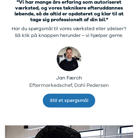
"Vi har mange års erfaring som autoriseret
Tilbud
Budget op til
værksted, og vores teknikere efteruddannes
Jogger
3.000 kr.
løbende, så de altid er opdateret og klar til at
Modeller
Lån til bilen
tage sig professionelt af din bil."
Anmeldelser
Privatleasing
Har du spørgsmål til vores værksted eller ydelser?
Privatleasing
guide
Så klik på knappen herunder – vi hjælper gerne.
Tilbud
Oversigt
Privatleasing
Sådan
Renault
foregår
Volvo
privatleasing
Dacia
Biler til
Alle nye biler
privatleasing
Ladeløsning
Service og
Jan Færch
til elbil
værksted
Eftermarkedschef, Dahl Pedersen
Clever
Tjekliste til
ladeløsning
dig
Stil et spørgsmål
Norlys
Kontakt os
ladeløsning
Elektriske
Ladeguide til
biler
Vil du
elbil
køre
Elbiler på vej
elektrisk?
Vi
Finansiering
har et bredt