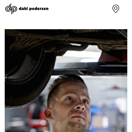
Nye biler
Brugte biler
Bilmagasin
Værksted
Volvo
Bilmærker
Bilmærker
Bilmærker
EX30
Se alle
Alle artikler
Alle bilmærker
Modeller
bilmærker
Volvo
Dacia service
Anmeldelser
Polestar
Renault
Renault servic
Privatleasing
Se alle
Dacia
Volvo service
Tilbud
Polestar
Polestar
End of Life
EX40
Dacia
Kategorier
Polestar servi
Modeller
Se alle Dacia
Bilnyt
Ydelser
Anmeldelser
Renault
Biltest
Alle
Privatleasing
Elbil
Alt om
værkstedsyde
Tilbud
Se alle
elbiler
Aircondition r
EC40
Renault
Alt om
Dæk
Modeller
Volvo
varebiler
Bremsetjek
Anmeldelser
Elbil
Guides
Stenslag og
Privatleasing
Se alle Volvo
Årets Bil
rudeskift
Tilbud
Biltyper
Sommerferie
Buler og mind
EX60
Se alle
med elbil
skader