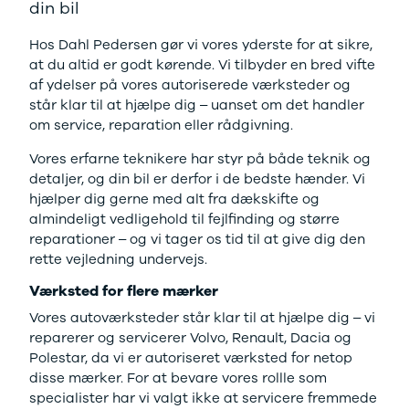
Twingo
Billig elbil
Sommerdæk
din bil
Electric
Lille elbil
Helårsdæk
Modeller
Vis alle
Byer
Book værkstedstid
Hos Dahl Pedersen gør vi vores yderste for at sikre,
Privatleasing
brugte biler
Alle byer
at du altid er godt kørende. Vi tilbyder en bred vifte
5 Electric
Vis alle
Holstebro
af ydelser på vores autoriserede værksteder og
Modeller
brugte
Viborg
står klar til at hjælpe dig – uanset om det handler
Anmeldelser
elbiler
Skive
om service, reparation eller rådgivning.
Privatleasing
Budget
Book værkste
Vores erfarne teknikere har styr på både teknik og
Tilbud
Se alle biler
Tid til service?
detaljer, og din bil er derfor i de bedste hænder. Vi
4 Electric
Billig bil
Book tid i et af
hjælper dig gerne med alt fra dækskifte og
Modeller
under
vores bilhuse
V
almindeligt vedligehold til fejlfinding og større
Anmeldelser
100.000 kr.
har mere end 
reparationer – og vi tager os tid til at give dig den
Privatleasing
100.000 -
års erfaring m
rette vejledning undervejs.
Tilbud
200.000 kr.
autoriseret
Megane
200.000 -
service
Værksted for flere mærker
Electric
300.000 kr.
Vores autoværksteder står klar til at hjælpe dig – vi
Modeller
300.000 -
reparerer og servicerer Volvo, Renault, Dacia og
Anmeldelser
400.000 kr.
Polestar, da vi er autoriseret værksted for netop
Privatleasing
400.000 -
disse mærker. For at bevare vores rollle som
Tilbud
500.000 kr.
specialister har vi valgt ikke at servicere fremmede
Scenic
Over