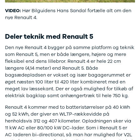
Electric
500.000 kr.
VIDEO:
Hør Bilguidens Hans Sandal fortælle alt om den
Modeller
Billig elbil til
nye Renault 4.
Anmeldelser
under
Privatleasing
250.000 kr.
Tilbud
Byer og
Deler teknik med Renault 5
Dacia
områder
Bigster
Se alle byer
Den nye Renault 4 bygger på samme platform og teknik
Modeller
og områder
som Renault 5, men er både længere, højere og mere
Anmeldelser
Skive
fleksibel end dens lillebror. Renault 4 er hele 22 cm
Privatleasing
Viborg
længere (4,14 meter) end Renault 5. Både
Tilbud
Holstebro
bagsædepladsen er vokset og især bagagerummet er
Duster
Privatleasing
øget næsten 100 liter til 420 liter kombineret med en
Modeller
Guide til
meget lav læssekant. Der er også mulighed for tilkøb af
Anmeldelser
privatleasing
elektrisk bagklap samt anhængertræk til hele 750 kg.
Privatleasing
af brugte
Renault 4 kommer med to batteristørrelser på 40 kWh
Tilbud
biler
og 52 kWh, der giver en WLTP-rækkevidde på
Sandero
Budget op til
henholdsvis 312 og 407 kilometer. Opladningen sker via
Modeller
4.000 kr.
11 kW AC eller 80/100 kW DC-lader. Som i Renault 5 er
Anmeldelser
Budget op til
AC laderen bi-directional, så man har mulighed for V2L
Privatleasing
3.500 kr.