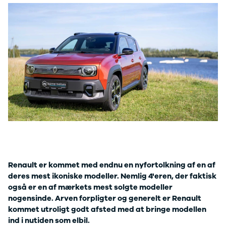
Modeller
biltyper
Sporing
Anmeldelser
Elbiler
Renault
Privatleasing
Benzinbil
værkstedsyde
Tilbud
Dieselbil
Lej en kundebi
EX90
Hybrid
Bilplejepakker
Modeller
SUV
Værksted
Anmeldelser
Stationcar
Om værkstede
Privatleasing
Lille bil
Book
Tilbud
Varebiler
værkstedstid
ES90
7 personers
Autoriserede
Modeller
biler
fordele
Privatleasing
Biler med
Sådan arbejde
Anmeldelser
automatgear
Lej en kundebi
Tilbud
Elbiler
Service på
XC90
Se alle
abonnement
Renault er kommet med endnu en nyfortolkning af en af
Modeller
elbiler
Skift til
deres mest ikoniske modeller. Nemlig 4'eren, der faktisk
Anmeldelser
Volvo
sommerdæk
også er en af mærkets mest solgte modeller
Privatleasing
Renault
Guide til dæk
nogensinde. Arven forpligter og generelt er Renault
Tilbud
Elbil med
Alt om dæk
kommet utroligt godt afsted med at bringe modellen
Renault
træk
Vinterdæk
ind i nutiden som elbil.