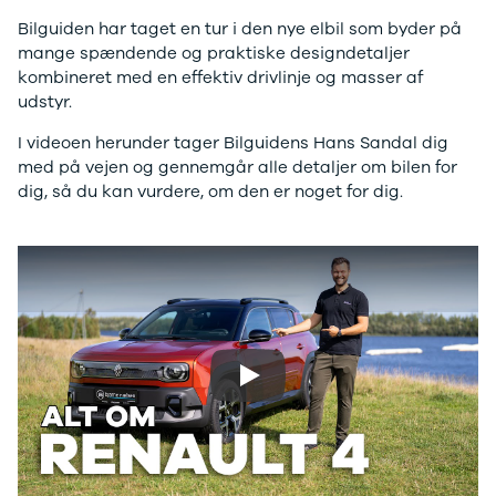
Twingo
Billig elbil
Sommerdæk
Electric
Lille elbil
Helårsdæk
Bilguiden har taget en tur i den nye elbil som byder på
Modeller
Vis alle
Byer
mange spændende og praktiske designdetaljer
Privatleasing
brugte biler
Alle byer
kombineret med en effektiv drivlinje og masser af
5 Electric
Vis alle
Holstebro
udstyr.
Modeller
brugte
Viborg
I videoen herunder tager Bilguidens Hans Sandal dig
Anmeldelser
elbiler
Skive
med på vejen og gennemgår alle detaljer om bilen for
Privatleasing
Budget
Book værkste
dig, så du kan vurdere, om den er noget for dig.
Tilbud
Se alle biler
Tid til service?
4 Electric
Billig bil
Book tid i et af
Modeller
under
vores bilhuse
V
Anmeldelser
100.000 kr.
har mere end 
Privatleasing
100.000 -
års erfaring m
Tilbud
200.000 kr.
autoriseret
Megane
200.000 -
service
Electric
300.000 kr.
Play
Modeller
300.000 -
Anmeldelser
400.000 kr.
Privatleasing
400.000 -
Tilbud
500.000 kr.
Scenic
Over