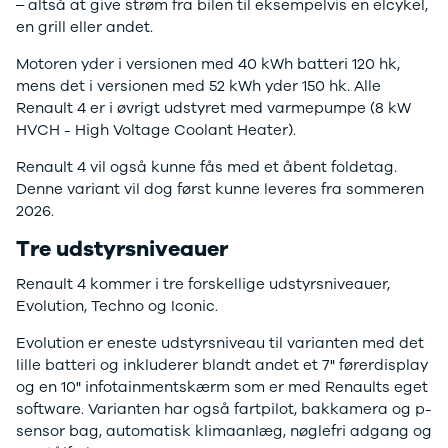
– altså at give strøm fra bilen til eksempelvis en elcykel,
Tilbud
Budget op til
en grill eller andet.
Jogger
3.000 kr.
Modeller
Lån til bilen
Motoren yder i versionen med 40 kWh batteri 120 hk,
Anmeldelser
Privatleasing
mens det i versionen med 52 kWh yder 150 hk. Alle
Privatleasing
guide
Renault 4 er i øvrigt udstyret med varmepumpe (8 kW
Tilbud
Oversigt
HVCH - High Voltage Coolant Heater).
Privatleasing
Sådan
Renault
foregår
Renault 4 vil også kunne fås med et åbent foldetag.
Volvo
privatleasing
Denne variant vil dog først kunne leveres fra sommeren
Dacia
Biler til
2026.
Alle nye biler
privatleasing
Tre udstyrsniveauer
Ladeløsning
Service og
til elbil
værksted
Renault 4 kommer i tre forskellige udstyrsniveauer,
Clever
Tjekliste til
Evolution, Techno og Iconic.
ladeløsning
dig
Norlys
Kontakt os
Evolution er eneste udstyrsniveau til varianten med det
ladeløsning
Elektriske
lille batteri og inkluderer blandt andet et 7" førerdisplay
Ladeguide til
biler
Vil du
og en 10" infotainmentskærm som er med Renaults eget
elbil
køre
software. Varianten har også fartpilot, bakkamera og p-
Elbiler på vej
elektrisk?
Vi
sensor bag, automatisk klimaanlæg, nøglefri adgang og
Finansiering
har et bredt