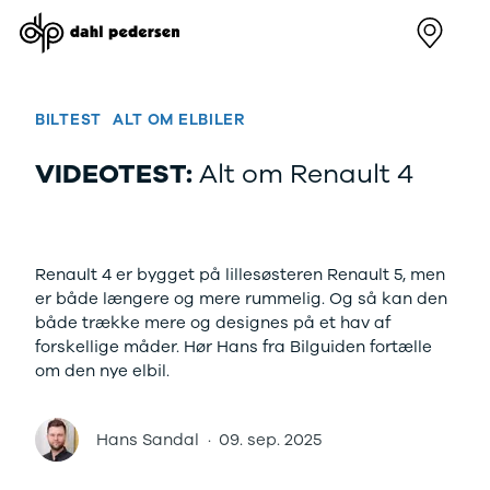
Nye biler
Brugte biler
Bilmagasin
Værksted
Volvo
Bilmærker
Bilmærker
Bilmærker
EX30
Se alle
Alle artikler
Alle bilmærker
BILTEST
ALT OM ELBILER
Modeller
bilmærker
Volvo
Dacia service
Anmeldelser
Polestar
Renault
Renault servic
VIDEOTEST:
Alt om Renault 4
Privatleasing
Se alle
Dacia
Volvo service
Tilbud
Polestar
Polestar
End of Life
EX40
Dacia
Kategorier
Polestar servi
Modeller
Se alle Dacia
Bilnyt
Ydelser
Renault 4 er bygget på lillesøsteren Renault 5, men
Anmeldelser
Renault
Biltest
Alle
er både længere og mere rummelig. Og så kan den
Privatleasing
Elbil
Alt om
værkstedsyde
både trække mere og designes på et hav af
Tilbud
Se alle
elbiler
Aircondition r
forskellige måder. Hør Hans fra Bilguiden fortælle
EC40
Renault
Alt om
Dæk
om den nye elbil.
Modeller
Volvo
varebiler
Bremsetjek
Anmeldelser
Elbil
Guides
Stenslag og
Privatleasing
Se alle Volvo
Årets Bil
rudeskift
Hans Sandal
·
09. sep. 2025
Tilbud
Biltyper
Sommerferie
Buler og mind
EX60
Se alle
med elbil
skader