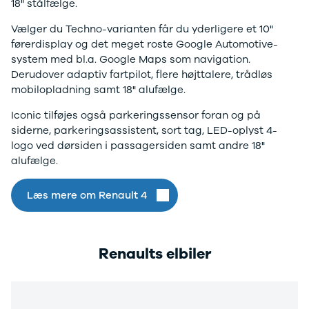
18" stålfælge.
og billån
udvalg af
Vælger du Techno-varianten får du yderligere et 10"
Forsikring
brugte
førerdisplay og det meget roste Google Automotive-
Udlevering
elbiler. Se de
system med bl.a. Google Maps som navigation.
af ny bil
populære
Derudover adaptiv fartpilot, flere højttalere, trådløs
modeller her.
mobilopladning samt 18" alufælge.
Iconic tilføjes også parkeringssensor foran og på
siderne, parkeringsassistent, sort tag, LED-oplyst 4-
logo ved dørsiden i passagersiden samt andre 18"
alufælge.
Læs mere om Renault 4
Renaults elbiler