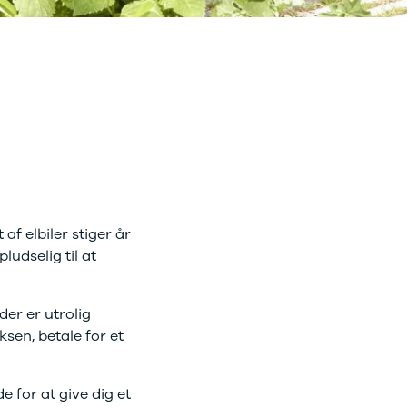
opladning
 af elbiler stiger år
ludselig til at
r. Vi gennemgår de
der er utrolig
sen, betale for et
e for at give dig et