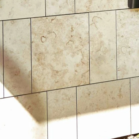
Modeller
biltyper
Sporing
Anmeldelser
Elbiler
Renault
Privatleasing
Benzinbil
værkstedsyde
Tilbud
Dieselbil
Lej en kundebi
EX90
Hybrid
Bilplejepakker
Modeller
SUV
Værksted
Anmeldelser
Stationcar
Om værkstede
Privatleasing
Lille bil
Book
Tilbud
Varebiler
værkstedstid
ES90
7 personers
Autoriserede
Modeller
biler
fordele
Privatleasing
Biler med
Sådan arbejde
Anmeldelser
automatgear
Lej en kundebi
Tilbud
Elbiler
Service på
XC90
Se alle
abonnement
Modeller
elbiler
Skift til
Anmeldelser
Volvo
sommerdæk
Privatleasing
Renault
Guide til dæk
Tilbud
Elbil med
Alt om dæk
Renault
træk
Vinterdæk