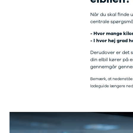
og billån
udvalg af
Forsikring
brugte
Når du skal finde u
Udlevering
elbiler. Se de
centrale spørgsm
af ny bil
populære
modeller her.
- Hvor mange kilo
- I hvor høj grad 
Derudover er det s
din elbil kører på
gennemgår gennem 
Bemærk, at nedenståen
ladeguide længere nede