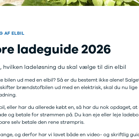
 AF ELBIL
ore ladeguide 2026
d
muligheder har du for 
, hvilken ladeløsning du skal vælge til din elbil
i
30
ifte bilen ud med en elbil? Så er du bestemt ikke alene! Salget
il?
ed
skifter brændstofbilen ud med en elektrisk, skal du nu lige p
ladning.
6 giver dig et klart overblik over ladeløsninger til elbile
il, eller har du allerede købt en, så har du nok opdaget, at 
r, hvad de koster, og hvad du skal være opmærksom på.
e og betale for strømmen på. Du kan eje eller leje ladebok
 vi selvfølgelig klar med råd og vejledning.
are selv betale den rene strømpris.
ge, og derfor har vi lavet både en video- og skriftlig guid