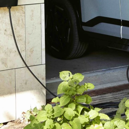
lser
l
t
r vi
l