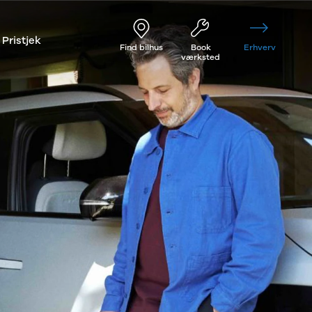
Pristjek
Find bilhus
Book
Erhverv
værksted