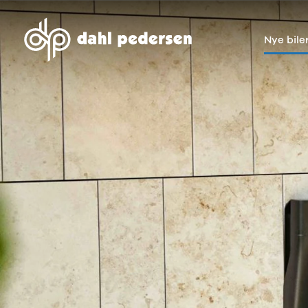
Nye bile
Nye biler
Brugte biler
Bilmagasin
Værksted
Volvo
Bilmærker
Bilmærker
Bilmærker
EX30
Se alle
Alle artikler
Alle bilmærker
Modeller
bilmærker
Volvo
Dacia service
Anmeldelser
Polestar
Renault
Renault servic
Privatleasing
Se alle
Dacia
Volvo service
Tilbud
Polestar
Polestar
End of Life
EX40
Dacia
Kategorier
Polestar servi
Modeller
Se alle Dacia
Bilnyt
Ydelser
Anmeldelser
Renault
Biltest
Alle
Privatleasing
Elbil
Alt om
værkstedsyde
Tilbud
Se alle
elbiler
Aircondition r
EC40
Renault
Alt om
Dæk
Modeller
Volvo
varebiler
Bremsetjek
Anmeldelser
Elbil
Guides
Stenslag og
Privatleasing
Se alle Volvo
Årets Bil
rudeskift
Tilbud
Biltyper
Sommerferie
Buler og mind
EX60
Se alle
med elbil
skader