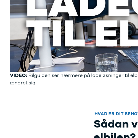
Tilbud
Budget op til
Jogger
3.000 kr.
Modeller
Lån til bilen
Anmeldelser
Privatleasing
Privatleasing
guide
Tilbud
Oversigt
Privatleasing
Sådan
Renault
foregår
Volvo
privatleasing
Dacia
Biler til
Alle nye biler
privatleasing
VIDEO:
Bilguiden ser nærmere på ladeløsninger til el
Ladeløsning
Service og
ændret sig.
til elbil
værksted
Clever
Tjekliste til
ladeløsning
dig
Norlys
Kontakt os
ladeløsning
Elektriske
HVAD ER DIT BEHO
Ladeguide til
biler
Vil du
Sådan væ
elbil
køre
Elbiler på vej
elektrisk?
Vi
elbilen?
Finansiering
har et bredt