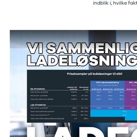
indblik i, hvilke fa
Electric
500.000 kr.
Modeller
Billig elbil til
Anmeldelser
under
Privatleasing
250.000 kr.
Tilbud
Byer og
Dacia
områder
Bigster
Se alle byer
Modeller
og områder
Anmeldelser
Skive
Privatleasing
Viborg
Tilbud
Holstebro
Duster
Privatleasing
Modeller
Guide til
Anmeldelser
privatleasing
Privatleasing
af brugte
Tilbud
biler
Sandero
Budget op til
Modeller
4.000 kr.
Anmeldelser
Budget op til
Privatleasing
3.500 kr.