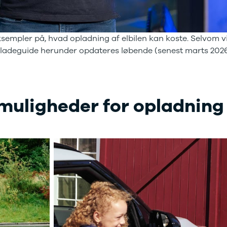
sempler på, hvad opladning af elbilen kan koste. Selvom v
e ladeguide herunder opdateres løbende (senest marts 2026
 muligheder for opladning