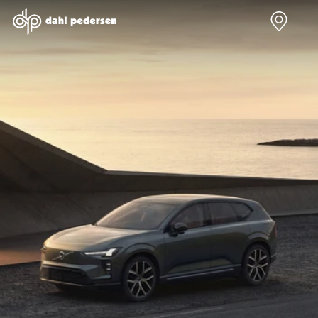
Nye biler
Brugte biler
Bilmagasin
Værksted
Volvo
Bilmærker
Bilmærker
Bilmærker
EX30
Se alle
Alle artikler
Alle bilmærker
Modeller
bilmærker
Volvo
Dacia service
Anmeldelser
Polestar
Renault
Renault servic
Privatleasing
Se alle
Dacia
Volvo service
Tilbud
Polestar
Polestar
End of Life
EX40
Dacia
Kategorier
Polestar servi
Modeller
Se alle Dacia
Bilnyt
Ydelser
Anmeldelser
Renault
Biltest
Alle
Privatleasing
Elbil
Alt om
værkstedsyde
Tilbud
Se alle
elbiler
Aircondition r
EC40
Renault
Alt om
Dæk
Modeller
Volvo
varebiler
Bremsetjek
Anmeldelser
Elbil
Guides
Stenslag og
Privatleasing
Se alle Volvo
Årets Bil
rudeskift
Tilbud
Biltyper
Sommerferie
Buler og mind
EX60
Se alle
med elbil
skader