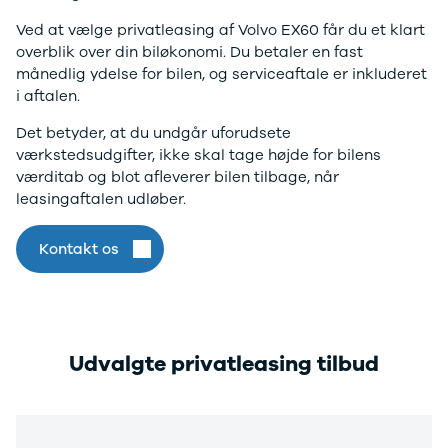
Electric
500.000 kr.
Ved at vælge privatleasing af Volvo EX60 får du et klart
Modeller
Billig elbil til
overblik over din biløkonomi. Du betaler en fast
Anmeldelser
under
månedlig ydelse for bilen, og serviceaftale er inkluderet
Privatleasing
250.000 kr.
i aftalen.
Tilbud
Byer og
Dacia
områder
Det betyder, at du undgår uforudsete
Bigster
Se alle byer
værkstedsudgifter, ikke skal tage højde for bilens
Modeller
og områder
værditab og blot afleverer bilen tilbage, når
Anmeldelser
Skive
leasingaftalen udløber.
Privatleasing
Viborg
Tilbud
Holstebro
Kontakt os
Duster
Privatleasing
Modeller
Guide til
Anmeldelser
privatleasing
Privatleasing
af brugte
Tilbud
biler
Udvalgte privatleasing tilbud
Sandero
Budget op til
Modeller
4.000 kr.
Anmeldelser
Budget op til
Privatleasing
3.500 kr.