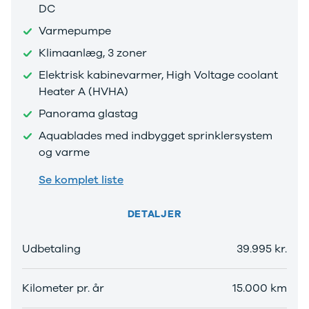
DC
og billån
udvalg af
Forsikring
brugte
Varmepumpe
Udlevering
elbiler. Se de
Klimaanlæg, 3 zoner
af ny bil
populære
Elektrisk kabinevarmer, High Voltage coolant
modeller her.
Heater A (HVHA)
Panorama glastag
Aquablades med indbygget sprinklersystem
og varme
Se komplet liste
DETALJER
Udbetaling
39.995 kr.
Kilometer pr. år
15.000 km