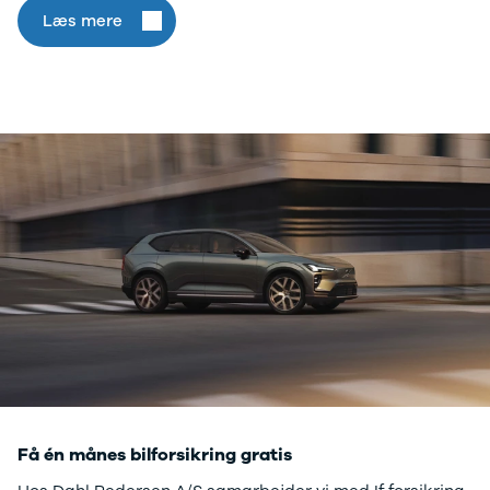
Læs mere
Få én månes bilforsikring gratis