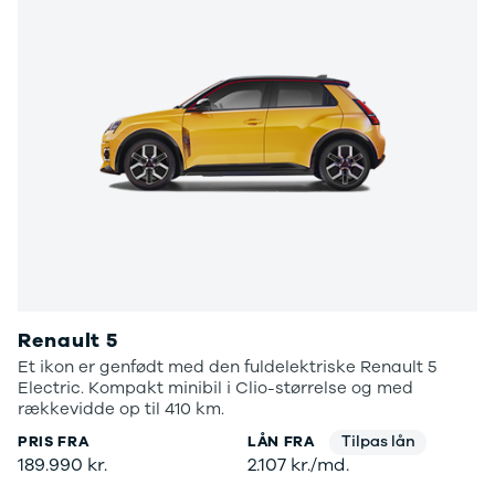
Electric
500.000 kr.
Modeller
Billig elbil til
Anmeldelser
under
Privatleasing
250.000 kr.
Tilbud
Byer og
Dacia
områder
Bigster
Se alle byer
Modeller
og områder
Anmeldelser
Skive
Privatleasing
Viborg
Tilbud
Holstebro
Duster
Privatleasing
Modeller
Guide til
Anmeldelser
privatleasing
Renault 5
Privatleasing
af brugte
Et ikon er genfødt med den fuldelektriske Renault 5
Tilbud
biler
Electric. Kompakt minibil i Clio-størrelse og med
Sandero
Budget op til
rækkevidde op til 410 km.
Modeller
4.000 kr.
Tilpas lån
PRIS FRA
LÅN FRA
Anmeldelser
Budget op til
189.990 kr.
2.107 kr./md.
Privatleasing
3.500 kr.