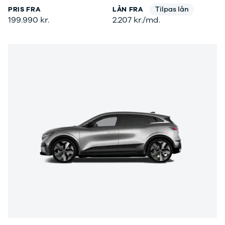
Tilpas lån
PRIS FRA
LÅN FRA
og billån
udvalg af
199.990 kr.
2.207 kr./md.
Forsikring
brugte
Udlevering
elbiler. Se de
af ny bil
populære
modeller her.