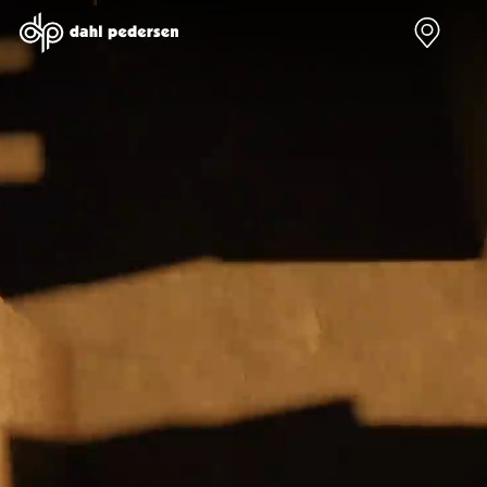
Nye biler
Brugte biler
Bilmagasin
Værksted
Volvo
Bilmærker
Bilmærker
Bilmærker
EX30
Se alle
Alle artikler
Alle bilmærker
Modeller
bilmærker
Volvo
Dacia service
Anmeldelser
Polestar
Renault
Renault servic
Privatleasing
Se alle
Dacia
Volvo service
Tilbud
Polestar
Polestar
End of Life
EX40
Dacia
Kategorier
Polestar servi
Modeller
Se alle Dacia
Bilnyt
Ydelser
Anmeldelser
Renault
Biltest
Alle
Privatleasing
Elbil
Alt om
værkstedsyde
Tilbud
Se alle
elbiler
Aircondition r
EC40
Renault
Alt om
Dæk
Modeller
Volvo
varebiler
Bremsetjek
Anmeldelser
Elbil
Guides
Stenslag og
Privatleasing
Se alle Volvo
Årets Bil
rudeskift
Tilbud
Biltyper
Sommerferie
Buler og mind
EX60
Se alle
med elbil
skader