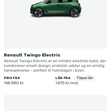
Twingo
Billig elbil
Sommerdæk
Electric
Lille elbil
Helårsdæk
Modeller
Vis alle
Byer
Privatleasing
brugte biler
Alle byer
5 Electric
Vis alle
Holstebro
Modeller
brugte
Viborg
Anmeldelser
elbiler
Skive
Privatleasing
Budget
Book værkste
Tilbud
Se alle biler
Tid til service?
4 Electric
Billig bil
Book tid i et af
Renault Twingo Electric
Modeller
under
vores bilhuse
V
Anmeldelser
100.000 kr.
har mere end 
Renault Twingo Electric er en mindre elektrisk bybil, der
Privatleasing
100.000 -
års erfaring m
kombinerer smart design, praktisk udstyr og en smidig
køreoplevelse – perfekt til hverdagen i byen.
Tilbud
200.000 kr.
autoriseret
Megane
200.000 -
service
Tilpas lån
PRIS FRA
LÅN FRA
Electric
300.000 kr.
146.990 kr.
1.675 kr./md.
Modeller
300.000 -
Anmeldelser
400.000 kr.
Privatleasing
400.000 -
Tilbud
500.000 kr.
Scenic
Over