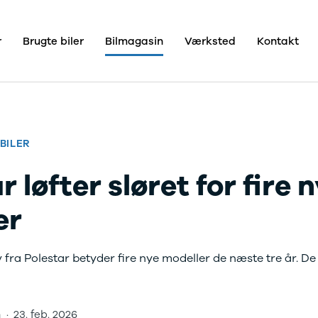
r
Brugte biler
Bilmagasin
Værksted
Kontakt
Kontakt
Pristjek
Bilhuse
Skive
Viborg
e
Holstebro
Om os
Om Dahl
BILER
ce
Pedersen
A/S
r løfter sløret for fire 
Bilhuse
lser
Job
er
ens
En del af
Nielsen
Car
 fra Polestar betyder fire nye modeller de næste tre år. D
Group
re
n
·
23. feb. 2026