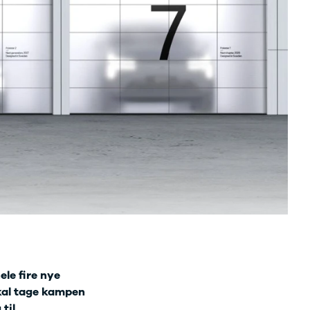
ele fire nye
skal tage kampen
til.