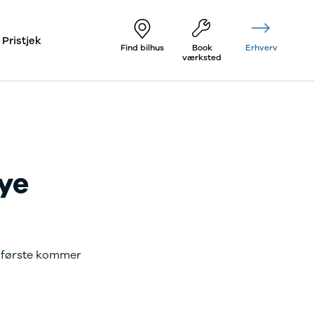
Pristjek
Find bilhus
Book
Erhverv
værksted
nye
e første kommer