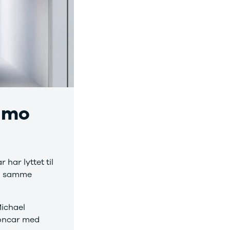
timo
 har lyttet til
på samme
Michael
tioncar med