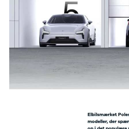
Twingo
Billig elbil
Sommerdæk
Electric
Lille elbil
Helårsdæk
Modeller
Vis alle
Byer
Privatleasing
brugte biler
Alle byer
5 Electric
Vis alle
Holstebro
Modeller
brugte
Viborg
Anmeldelser
elbiler
Skive
Privatleasing
Budget
Book værkste
Tilbud
Se alle biler
Tid til service?
4 Electric
Billig bil
Book tid i et af
Modeller
under
vores bilhuse
V
Anmeldelser
100.000 kr.
har mere end 
Privatleasing
100.000 -
års erfaring m
Tilbud
200.000 kr.
autoriseret
Megane
200.000 -
service
Electric
300.000 kr.
Modeller
300.000 -
Anmeldelser
400.000 kr.
Privatleasing
400.000 -
Elbilsmærket Poles
Tilbud
500.000 kr.
modeller, der spæ
Scenic
Over
op i det populære 