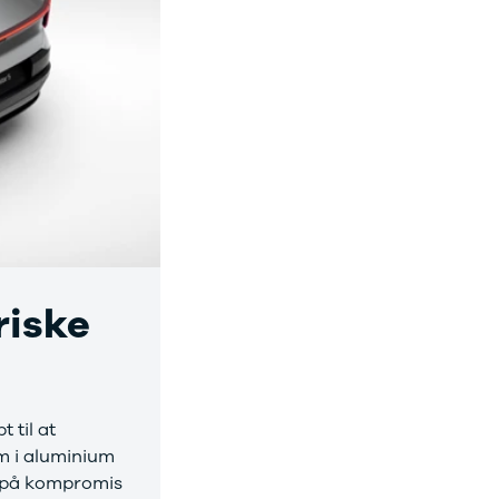
riske
 til at
m i aluminium
gå på kompromis