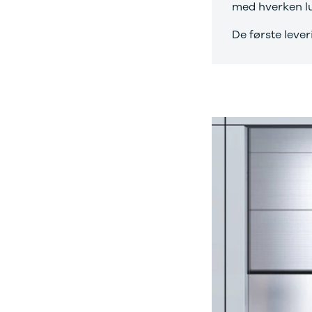
med hverken lu
og billån
udvalg af
Forsikring
brugte
De første lever
Udlevering
elbiler. Se de
af ny bil
populære
modeller her.