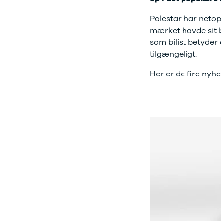
Electric
500.000 kr.
Modeller
Billig elbil til
Polestar har netop
Anmeldelser
under
mærket havde sit be
Privatleasing
250.000 kr.
som bilist betyder 
Tilbud
Byer og
tilgængeligt.
Dacia
områder
Bigster
Se alle byer
Her er de fire nyh
Modeller
og områder
Anmeldelser
Skive
Privatleasing
Viborg
Tilbud
Holstebro
Duster
Privatleasing
Modeller
Guide til
Anmeldelser
privatleasing
Privatleasing
af brugte
Tilbud
biler
Sandero
Budget op til
Modeller
4.000 kr.
Anmeldelser
Budget op til
Privatleasing
3.500 kr.