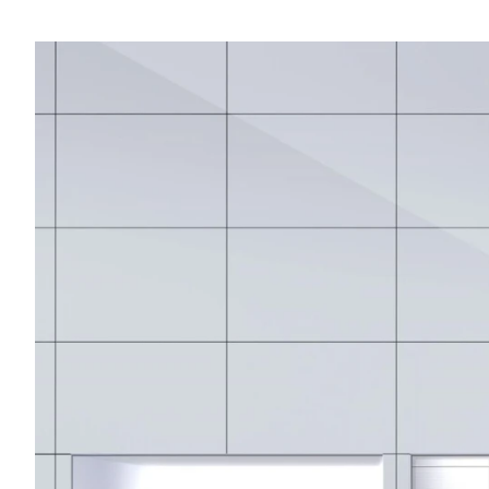
Modeller
biltyper
Sporing
Anmeldelser
Elbiler
Renault
Privatleasing
Benzinbil
værkstedsyde
Tilbud
Dieselbil
Lej en kundebi
EX90
Hybrid
Bilplejepakker
Modeller
SUV
Værksted
Anmeldelser
Stationcar
Om værkstede
Privatleasing
Lille bil
Book
Tilbud
Varebiler
værkstedstid
ES90
7 personers
Autoriserede
Modeller
biler
fordele
Privatleasing
Biler med
Sådan arbejde
Anmeldelser
automatgear
Lej en kundebi
Tilbud
Elbiler
Service på
XC90
Se alle
abonnement
Modeller
elbiler
Skift til
Anmeldelser
Volvo
sommerdæk
Privatleasing
Renault
Guide til dæk
Tilbud
Elbil med
Alt om dæk
Renault
træk
Vinterdæk