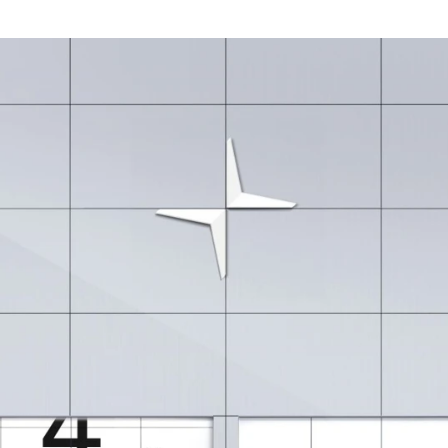
lser
l
t
r vi
l