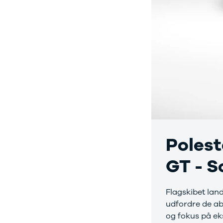
Tilbud
Budget op til
Jogger
3.000 kr.
Modeller
Lån til bilen
Anmeldelser
Privatleasing
Privatleasing
guide
Tilbud
Oversigt
Privatleasing
Sådan
Renault
foregår
Volvo
privatleasing
Dacia
Biler til
Alle nye biler
privatleasing
Ladeløsning
Service og
til elbil
værksted
Polest
Clever
Tjekliste til
ladeløsning
dig
GT - 
Norlys
Kontakt os
ladeløsning
Elektriske
Ladeguide til
biler
Vil du
Flagskibet land
elbil
køre
udfordre de ab
Elbiler på vej
elektrisk?
Vi
og fokus på ek
Finansiering
har et bredt