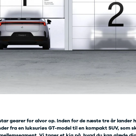
d
i
30
ed
tar gearer for alvor op. Inden for de næste tre år lander h
nder fra en luksuriøs GT-model til en kompakt SUV, som 
mellemsegment. Vi tager et kig på, hvad du kan glæde dig 