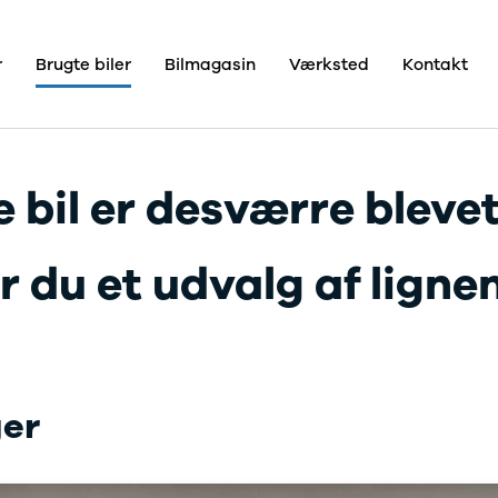
r
Brugte biler
Bilmagasin
Værksted
Kontakt
Kontakt
Pristjek
Bilhuse
Skive
Viborg
e
Holstebro
 bil er desværre blevet
Om os
Om Dahl
ce
Pedersen
A/S
 du et udvalg af lignend
Bilhuse
lser
Job
ens
En del af
Nielsen
Car
Group
ger
re