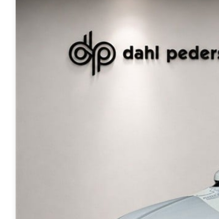
Modeller
biltyper
Sporing
Anmeldelser
Elbiler
Renault
Privatleasing
Benzinbil
værkstedsyde
Tilbud
Dieselbil
Lej en kundebi
EX90
Hybrid
Bilplejepakker
Modeller
SUV
Værksted
Anmeldelser
Stationcar
Om værkstede
Privatleasing
Lille bil
Book
Tilbud
Varebiler
værkstedstid
ES90
7 personers
Autoriserede
Modeller
biler
fordele
Privatleasing
Biler med
Sådan arbejde
Anmeldelser
automatgear
Lej en kundebi
Tilbud
Elbiler
Service på
XC90
Se alle
abonnement
Modeller
elbiler
Skift til
Anmeldelser
Volvo
sommerdæk
Privatleasing
Renault
Guide til dæk
Tilbud
Elbil med
Alt om dæk
Renault
træk
Vinterdæk