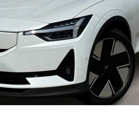
d
i
30
ed