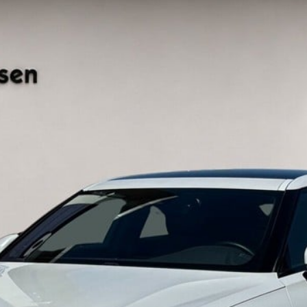
lser
l
t
r vi
l