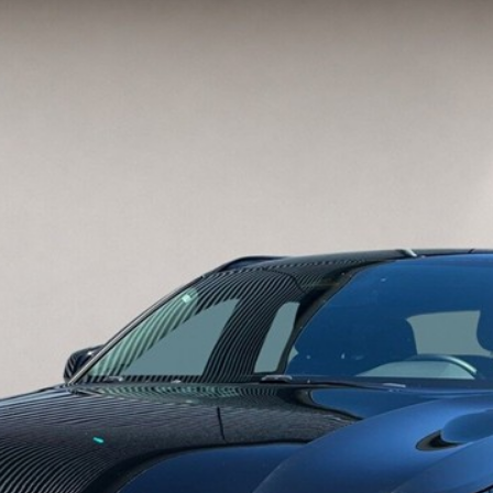
lser
l
t
r vi
l