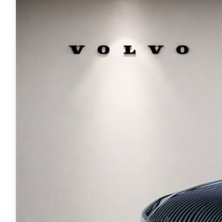
Modeller
biltyper
Sporing
Anmeldelser
Elbiler
Renault
Privatleasing
Benzinbil
værkstedsyde
Tilbud
Dieselbil
Lej en kundebi
EX90
Hybrid
Bilplejepakker
Modeller
SUV
Værksted
Anmeldelser
Stationcar
Om værkstede
Privatleasing
Lille bil
Book
Tilbud
Varebiler
værkstedstid
ES90
7 personers
Autoriserede
Modeller
biler
fordele
Privatleasing
Biler med
Sådan arbejde
Anmeldelser
automatgear
Lej en kundebi
Tilbud
Elbiler
Service på
XC90
Se alle
abonnement
Modeller
elbiler
Skift til
Anmeldelser
Volvo
sommerdæk
Privatleasing
Renault
Guide til dæk
Tilbud
Elbil med
Alt om dæk
Renault
træk
Vinterdæk