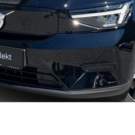
d
i
30
ed