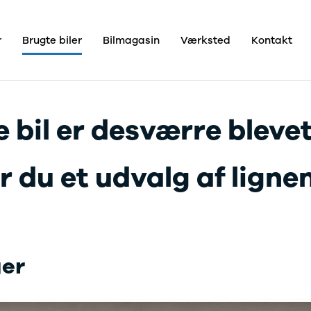
r
Brugte biler
Bilmagasin
Værksted
Kontakt
Kontakt
Pristjek
Bilhuse
Skive
Viborg
e
Holstebro
 bil er desværre blevet
Om os
Om Dahl
ce
Pedersen
A/S
 du et udvalg af lignend
Bilhuse
lser
Job
ens
En del af
Nielsen
Car
Group
ger
re