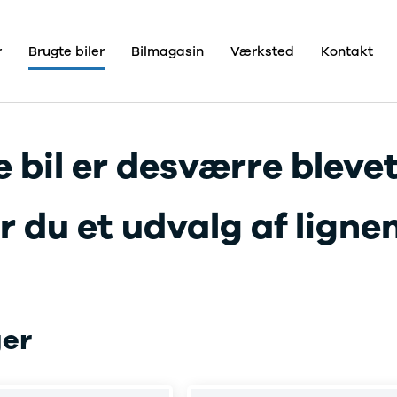
r
Brugte biler
Bilmagasin
Værksted
Kontakt
Kontakt
Pristjek
Bilhuse
Skive
Viborg
e
Holstebro
 bil er desværre blevet
Om os
Om Dahl
ce
Pedersen
A/S
 du et udvalg af lignend
Bilhuse
lser
Job
ens
En del af
Nielsen
Car
Group
ger
re