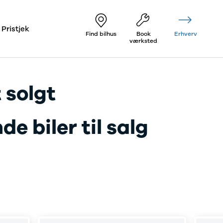
Pristjek
Find bilhus
Book
Erhverv
værksted
 solgt
e biler til salg