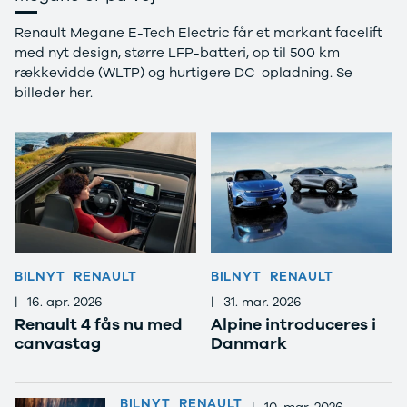
Renault Megane E-Tech Electric får et markant facelift
med nyt design, større LFP-batteri, op til 500 km
rækkevidde (WLTP) og hurtigere DC-opladning. Se
billeder her.
BILNYT
RENAULT
BILNYT
RENAULT
|
16. apr. 2026
|
31. mar. 2026
Renault 4 fås nu med
Alpine introduceres i
canvastag
Danmark
BILNYT
RENAULT