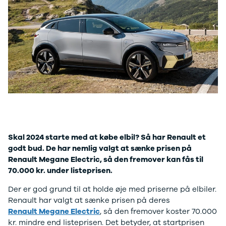
Modeller
biltyper
Sporing
Anmeldelser
Elbiler
Renault
Privatleasing
Benzinbil
værkstedsyde
Tilbud
Dieselbil
Lej en kundebi
EX90
Hybrid
Bilplejepakker
Modeller
SUV
Værksted
Anmeldelser
Stationcar
Om værkstede
Privatleasing
Lille bil
Book
Tilbud
Varebiler
værkstedstid
ES90
7 personers
Autoriserede
Modeller
biler
fordele
Privatleasing
Biler med
Sådan arbejde
Skal 2024 starte med at købe elbil? Så har Renault et
Anmeldelser
automatgear
Lej en kundebi
godt bud. De har nemlig valgt at sænke prisen på
Tilbud
Elbiler
Service på
Renault Megane Electric, så den fremover kan fås til
XC90
Se alle
abonnement
70.000 kr. under listeprisen.
Modeller
elbiler
Skift til
Anmeldelser
Volvo
sommerdæk
Der er god grund til at holde øje med priserne på elbiler.
Privatleasing
Renault
Guide til dæk
Renault har valgt at sænke prisen på deres
Tilbud
Elbil med
Alt om dæk
Renault Megane Electric
, så den fremover koster 70.000
Renault
træk
Vinterdæk
kr. mindre end listeprisen. Det betyder, at startprisen