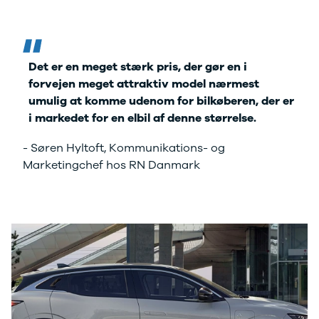
Electric
500.000 kr.
Modeller
Billig elbil til
Anmeldelser
under
Privatleasing
250.000 kr.
Det er en meget stærk pris, der gør en i
Tilbud
Byer og
forvejen meget attraktiv model nærmest
Dacia
områder
umulig at komme udenom for bilkøberen, der er
Bigster
Se alle byer
i markedet for en elbil af denne størrelse.
Modeller
og områder
Anmeldelser
Skive
- Søren Hyltoft, Kommunikations- og
Privatleasing
Viborg
Marketingchef hos RN Danmark
Tilbud
Holstebro
Duster
Privatleasing
Modeller
Guide til
Anmeldelser
privatleasing
Privatleasing
af brugte
Tilbud
biler
Sandero
Budget op til
Modeller
4.000 kr.
Anmeldelser
Budget op til
Privatleasing
3.500 kr.