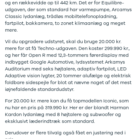
og en rækkevidde op til 442 km. Det er for Equilibre-
og billån
udvalg af
udgaven, der som standard har varmepumpe, Arcamys
Forsikring
brugte
Classic lydanlæg, trådløs mobiltelefonopladning,
Udlevering
elbiler. Se de
fartpilot, bakkamera, to zonet klimaanlæg og meget
af ny bil
populære
mere.
modeller her.
Vil du opgradere udstyret, skal du bruge 20.000 kr.
mere for at få Techno-udgaven. Den koster 299.990 kr.,
og her får Open R med 12,3-tommers førerdisplay med
indbygget Google Automotive, lydsystemet Arkamys
Auditorium med seks højtalere, adaptiv fartpilot, LED
Adaptive vision lygter, 20 tommer alufælge og elektrisk
foldbare sidespejle for blot at nævne noget af det mest
iøjnefaldende standardudstyr.
For 20.000 kr. mere kan du få topmodellen Iconic, som
nu har en pris på 319.990 kr. Her er der blandt Harman
Kardon lydanlæg med 8 højtalere og subwoofer og
eksklusivt læderindtræk som standard.
Derudover er flere tilvalg også fået en justering ned i