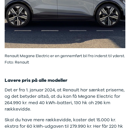
Tilbud
Budget op til
Jogger
3.000 kr.
Modeller
Lån til bilen
Anmeldelser
Privatleasing
Privatleasing
guide
Tilbud
Oversigt
Privatleasing
Sådan
Renault
foregår
Volvo
privatleasing
Renault Megane Electric er en gennemført bil fra inderst til yderst.
Dacia
Biler til
Foto: Renault
Alle nye biler
privatleasing
Ladeløsning
Service og
til elbil
værksted
Lavere pris på alle modeller
Clever
Tjekliste til
Det er fra 1. januar 2024, at Renault har sænket priserne,
ladeløsning
dig
og det betyder altså, at du kan få Megane Electric for
Norlys
Kontakt os
264.990 kr. med 40 kWh-batteri, 130 hk oh 296 km
ladeløsning
Elektriske
rækkevidde.
Ladeguide til
biler
Vil du
elbil
køre
Skal du have mere rækkevidde, koster det 15.000 kr.
Elbiler på vej
elektrisk?
Vi
ekstra for 60 kWh-udgaven til 279.990 kr. Her får 220 hk
Finansiering
har et bredt