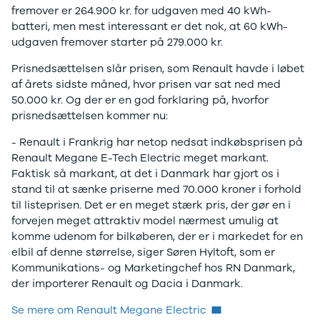
Twingo
Billig elbil
Sommerdæk
fremover er 264.900 kr. for udgaven med 40 kWh-
Electric
Lille elbil
Helårsdæk
batteri, men mest interessant er det nok, at 60 kWh-
Modeller
Vis alle
Byer
udgaven fremover starter på 279.000 kr.
Privatleasing
brugte biler
Alle byer
5 Electric
Vis alle
Holstebro
Prisnedsættelsen slår prisen, som Renault havde i løbet
Modeller
brugte
Viborg
af årets sidste måned, hvor prisen var sat ned med
Anmeldelser
elbiler
Skive
50.000 kr. Og der er en god forklaring på, hvorfor
Privatleasing
Budget
Book værkste
prisnedsættelsen kommer nu:
Tilbud
Se alle biler
Tid til service?
- Renault i Frankrig har netop nedsat indkøbsprisen på
4 Electric
Billig bil
Book tid i et af
Renault Megane E-Tech Electric meget markant.
Modeller
under
vores bilhuse
V
Faktisk så markant, at det i Danmark har gjort os i
Anmeldelser
100.000 kr.
har mere end 
stand til at sænke priserne med 70.000 kroner i forhold
Privatleasing
100.000 -
års erfaring m
til listeprisen. Det er en meget stærk pris, der gør en i
Tilbud
200.000 kr.
autoriseret
forvejen meget attraktiv model nærmest umulig at
Megane
200.000 -
service
komme udenom for bilkøberen, der er i markedet for en
Electric
300.000 kr.
elbil af denne størrelse, siger Søren Hyltoft, som er
Modeller
300.000 -
Kommunikations- og Marketingchef hos RN Danmark,
Anmeldelser
400.000 kr.
der importerer Renault og Dacia i Danmark.
Privatleasing
400.000 -
Tilbud
500.000 kr.
Se mere om Renault Megane Electric
Scenic
Over