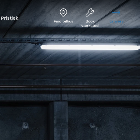
Pristjek
Find bilhus
Book
Erhverv
værksted