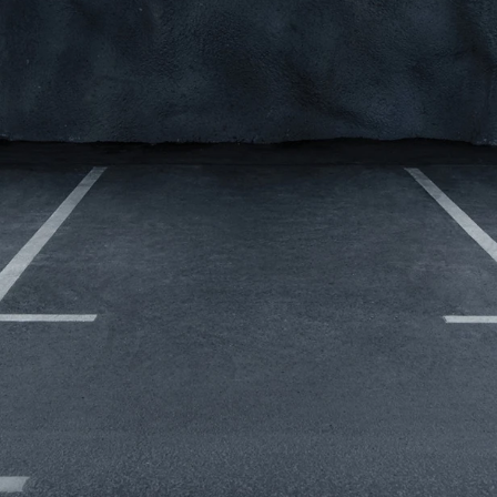
lser
l
t
r vi
l