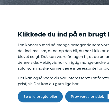
Twingo
Billig elbil
Sommerdæk
Electric
Lille elbil
Helårsdæk
Modeller
Vis alle
Byer
Privatleasing
brugte biler
Alle byer
5 Electric
Vis alle
Holstebro
Modeller
brugte
Viborg
Anmeldelser
Klikkede du ind på en brugt 
elbiler
Skive
Privatleasing
Budget
Book værkste
Tilbud
Se alle biler
Tid til service?
I en koncern med så mange besøgende som vore
4 Electric
Billig bil
Book tid i et af
det ind imellem, at netop den bil, du har i kikkerte
Modeller
under
vores bilhuse
V
blevet solgt. Det kan være årsagen til, at du er l
Anmeldelser
100.000 kr.
har mere end 
denne side. Heldigvis har vi rigtig mange andre bil
Privatleasing
100.000 -
års erfaring m
salg, som måske kunne være interessante for dig
Tilbud
200.000 kr.
autoriseret
Megane
200.000 -
service
Det kan også være du var interesseret i at foret
Electric
300.000 kr.
pristjek. Det kan du gøre lige her
Modeller
300.000 -
Anmeldelser
400.000 kr.
Privatleasing
Se alle brugte biler
400.000 -
Prøv vores pristjek
Tilbud
500.000 kr.
Scenic
Over