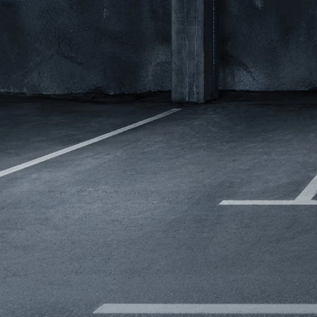
Modeller
biltyper
Sporing
Anmeldelser
Elbiler
Renault
Privatleasing
Benzinbil
værkstedsyde
Tilbud
Dieselbil
Lej en kundebi
EX90
Hybrid
Bilplejepakker
Modeller
SUV
Værksted
Anmeldelser
Stationcar
Om værkstede
Privatleasing
Lille bil
Book
Tilbud
Varebiler
værkstedstid
ES90
7 personers
Autoriserede
Modeller
biler
fordele
Privatleasing
Biler med
Sådan arbejde
Anmeldelser
automatgear
Lej en kundebi
Tilbud
Elbiler
Service på
XC90
Se alle
abonnement
Modeller
elbiler
Skift til
Anmeldelser
Volvo
sommerdæk
Privatleasing
Renault
Guide til dæk
Tilbud
Elbil med
Alt om dæk
Renault
træk
Vinterdæk