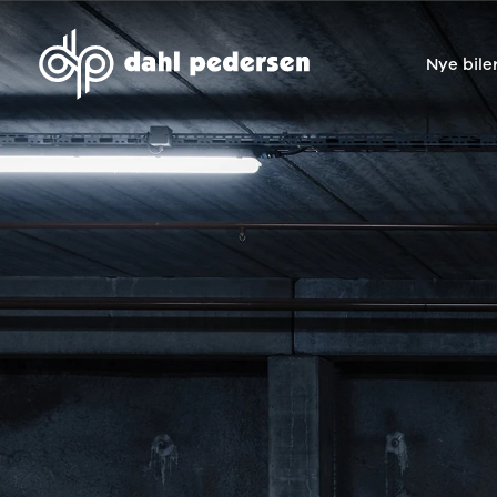
Nye bile
Nye biler
Brugte biler
Bilmagasin
Værksted
Volvo
Bilmærker
Bilmærker
Bilmærker
EX30
Se alle
Alle artikler
Alle bilmærker
Modeller
bilmærker
Volvo
Dacia service
Anmeldelser
Polestar
Renault
Renault servic
Privatleasing
Se alle
Dacia
Volvo service
Tilbud
Polestar
Polestar
End of Life
EX40
Dacia
Kategorier
Polestar servi
Modeller
Se alle Dacia
Bilnyt
Ydelser
Anmeldelser
Renault
Biltest
Alle
Privatleasing
Elbil
Alt om
værkstedsyde
Tilbud
Se alle
elbiler
Aircondition r
EC40
Renault
Alt om
Dæk
Modeller
Volvo
varebiler
Bremsetjek
Anmeldelser
Elbil
Guides
Stenslag og
Privatleasing
Se alle Volvo
Årets Bil
rudeskift
Tilbud
Biltyper
Sommerferie
Buler og mind
EX60
Se alle
med elbil
skader