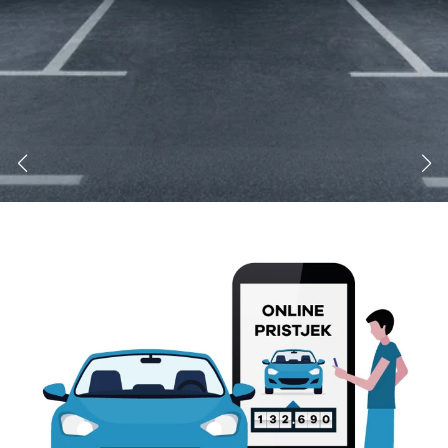
Modeller
biltyper
Sporing
Anmeldelser
Elbiler
Renault
Privatleasing
Benzinbil
værkstedsyde
Tilbud
Dieselbil
Lej en kundebi
EX90
Hybrid
Bilplejepakker
Modeller
SUV
Værksted
Anmeldelser
Stationcar
Om værkstede
Privatleasing
Lille bil
Book
Tilbud
Varebiler
værkstedstid
ES90
7 personers
Autoriserede
404
Modeller
biler
fordele
Privatleasing
Biler med
Sådan arbejde
Anmeldelser
automatgear
Lej en kundebi
Tilbud
Elbiler
Service på
XC90
Se alle
abonnement
Modeller
elbiler
Skift til
Anmeldelser
Volvo
sommerdæk
Privatleasing
Renault
Guide til dæk
Tilbud
Elbil med
Alt om dæk
Ups der er sket en fejl
Renault
træk
Vinterdæk
Siden du forsøgte at besøge findes