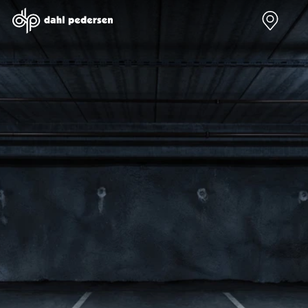
Nye biler
Brugte biler
Bilmagasin
Værksted
Volvo
Bilmærker
Bilmærker
Bilmærker
EX30
Se alle
Alle artikler
Alle bilmærker
Modeller
bilmærker
Volvo
Dacia service
Anmeldelser
Polestar
Renault
Renault servic
Privatleasing
Se alle
Dacia
Volvo service
Tilbud
Polestar
Polestar
End of Life
EX40
Dacia
Kategorier
Polestar servi
Modeller
Se alle Dacia
Bilnyt
Ydelser
Anmeldelser
Renault
Biltest
Alle
Privatleasing
Elbil
Alt om
værkstedsyde
Tilbud
Se alle
elbiler
Aircondition r
EC40
Renault
Alt om
Dæk
Modeller
Volvo
varebiler
Bremsetjek
Anmeldelser
Elbil
Guides
Stenslag og
Privatleasing
Se alle Volvo
Årets Bil
rudeskift
Tilbud
Biltyper
Sommerferie
Buler og mind
EX60
Se alle
med elbil
skader