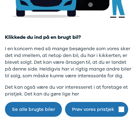
Twingo
Billig elbil
Sommerdæk
Electric
Lille elbil
Helårsdæk
desværre ikke.
Modeller
Vis alle
Byer
Privatleasing
brugte biler
Alle byer
Gå til forsiden
5 Electric
Vis alle
Holstebro
Modeller
brugte
Viborg
Klikkede du ind på en brugt bil?
Anmeldelser
elbiler
Skive
Privatleasing
Budget
Book værkste
I en koncern med så mange besøgende som vores sker
Tilbud
Se alle biler
Tid til service?
det ind imellem, at netop den bil, du har i kikkerten, er
4 Electric
Billig bil
Book tid i et af
blevet solgt. Det kan være årsagen til, at du er landet
Modeller
under
vores bilhuse
V
på denne side. Heldigvis har vi rigtig mange andre biler
Anmeldelser
100.000 kr.
har mere end 
til salg, som måske kunne være interessante for dig.
Privatleasing
100.000 -
års erfaring m
Det kan også være du var interesseret i at foretage et
Tilbud
200.000 kr.
autoriseret
pristjek. Det kan du gøre lige her
Megane
200.000 -
service
Electric
300.000 kr.
Modeller
300.000 -
Se alle brugte biler
Prøv vores pristjek
Anmeldelser
400.000 kr.
Privatleasing
400.000 -
Tilbud
500.000 kr.
Scenic
Over