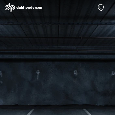
Nye biler
Brugte biler
Bilmagasin
Værksted
Volvo
Bilmærker
Bilmærker
Bilmærker
EX30
Se alle
Alle artikler
Alle bilmærker
Modeller
bilmærker
Volvo
Dacia service
Anmeldelser
Polestar
Renault
Renault servic
Privatleasing
Se alle
Dacia
Volvo service
Tilbud
Polestar
Polestar
End of Life
EX40
Dacia
Kategorier
Polestar servi
Modeller
Se alle Dacia
Bilnyt
Ydelser
Anmeldelser
Renault
Biltest
Alle
Privatleasing
Elbil
Alt om
værkstedsyde
Tilbud
Se alle
elbiler
Aircondition r
EC40
Renault
Alt om
Dæk
Modeller
Volvo
varebiler
Bremsetjek
Anmeldelser
Elbil
Guides
Stenslag og
Privatleasing
Se alle Volvo
Årets Bil
rudeskift
Tilbud
Biltyper
Sommerferie
Buler og mind
EX60
Se alle
med elbil
skader