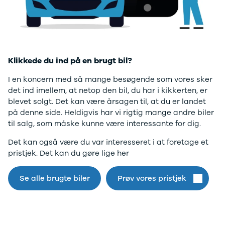
Twingo
Billig elbil
Sommerdæk
Electric
Lille elbil
Helårsdæk
desværre ikke.
Modeller
Vis alle
Byer
Privatleasing
brugte biler
Alle byer
Gå til forsiden
5 Electric
Vis alle
Holstebro
Modeller
brugte
Viborg
Klikkede du ind på en brugt bil?
Anmeldelser
elbiler
Skive
Privatleasing
Budget
Book værkste
I en koncern med så mange besøgende som vores sker
Tilbud
Se alle biler
Tid til service?
det ind imellem, at netop den bil, du har i kikkerten, er
4 Electric
Billig bil
Book tid i et af
blevet solgt. Det kan være årsagen til, at du er landet
Modeller
under
vores bilhuse
V
på denne side. Heldigvis har vi rigtig mange andre biler
Anmeldelser
100.000 kr.
har mere end 
til salg, som måske kunne være interessante for dig.
Privatleasing
100.000 -
års erfaring m
Det kan også være du var interesseret i at foretage et
Tilbud
200.000 kr.
autoriseret
pristjek. Det kan du gøre lige her
Megane
200.000 -
service
Electric
300.000 kr.
Modeller
300.000 -
Se alle brugte biler
Prøv vores pristjek
Anmeldelser
400.000 kr.
Privatleasing
400.000 -
Tilbud
500.000 kr.
Scenic
Over