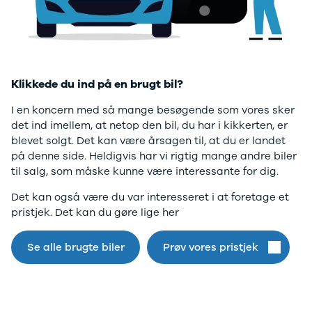
Twingo
Billig elbil
Sommerdæk
Electric
Lille elbil
Helårsdæk
desværre ikke.
Modeller
Vis alle
Byer
Privatleasing
brugte biler
Alle byer
Gå til forsiden
5 Electric
Vis alle
Holstebro
Modeller
brugte
Viborg
Klikkede du ind på en brugt bil?
Anmeldelser
elbiler
Skive
Privatleasing
Budget
Book værkste
I en koncern med så mange besøgende som vores sker
Tilbud
Se alle biler
Tid til service?
det ind imellem, at netop den bil, du har i kikkerten, er
4 Electric
Billig bil
Book tid i et af
blevet solgt. Det kan være årsagen til, at du er landet
Modeller
under
vores bilhuse
V
på denne side. Heldigvis har vi rigtig mange andre biler
Anmeldelser
100.000 kr.
har mere end 
til salg, som måske kunne være interessante for dig.
Privatleasing
100.000 -
års erfaring m
Det kan også være du var interesseret i at foretage et
Tilbud
200.000 kr.
autoriseret
pristjek. Det kan du gøre lige her
Megane
200.000 -
service
Electric
300.000 kr.
Modeller
300.000 -
Se alle brugte biler
Prøv vores pristjek
Anmeldelser
400.000 kr.
Privatleasing
400.000 -
Tilbud
500.000 kr.
Scenic
Over