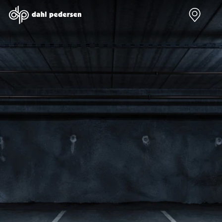
Nye biler
Brugte biler
Bilmagasin
Værksted
Volvo
Bilmærker
Bilmærker
Bilmærker
EX30
Se alle
Alle artikler
Alle bilmærker
Modeller
bilmærker
Volvo
Dacia service
Anmeldelser
Polestar
Renault
Renault servic
Privatleasing
Se alle
Dacia
Volvo service
Tilbud
Polestar
Polestar
End of Life
EX40
Dacia
Kategorier
Polestar servi
Modeller
Se alle Dacia
Bilnyt
Ydelser
Anmeldelser
Renault
Biltest
Alle
Privatleasing
Elbil
Alt om
værkstedsyde
Tilbud
Se alle
elbiler
Aircondition r
EC40
Renault
Alt om
Dæk
Modeller
Volvo
varebiler
Bremsetjek
Anmeldelser
Elbil
Guides
Stenslag og
Privatleasing
Se alle Volvo
Årets Bil
rudeskift
Tilbud
Biltyper
Sommerferie
Buler og mind
EX60
Se alle
med elbil
skader