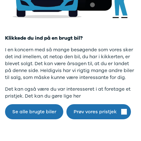
Twingo
Billig elbil
Sommerdæk
Electric
Lille elbil
Helårsdæk
desværre ikke.
Modeller
Vis alle
Byer
Privatleasing
brugte biler
Alle byer
Gå til forsiden
5 Electric
Vis alle
Holstebro
Modeller
brugte
Viborg
Klikkede du ind på en brugt bil?
Anmeldelser
elbiler
Skive
Privatleasing
Budget
Book værkste
I en koncern med så mange besøgende som vores sker
Tilbud
Se alle biler
Tid til service?
det ind imellem, at netop den bil, du har i kikkerten, er
4 Electric
Billig bil
Book tid i et af
blevet solgt. Det kan være årsagen til, at du er landet
Modeller
under
vores bilhuse
V
på denne side. Heldigvis har vi rigtig mange andre biler
Anmeldelser
100.000 kr.
har mere end 
til salg, som måske kunne være interessante for dig.
Privatleasing
100.000 -
års erfaring m
Det kan også være du var interesseret i at foretage et
Tilbud
200.000 kr.
autoriseret
pristjek. Det kan du gøre lige her
Megane
200.000 -
service
Electric
300.000 kr.
Modeller
300.000 -
Se alle brugte biler
Prøv vores pristjek
Anmeldelser
400.000 kr.
Privatleasing
400.000 -
Tilbud
500.000 kr.
Scenic
Over