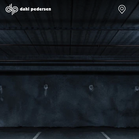
Nye biler
Brugte biler
Bilmagasin
Værksted
Volvo
Bilmærker
Bilmærker
Bilmærker
EX30
Se alle
Alle artikler
Alle bilmærker
Modeller
bilmærker
Volvo
Dacia service
Anmeldelser
Polestar
Renault
Renault servic
Privatleasing
Se alle
Dacia
Volvo service
Tilbud
Polestar
Polestar
End of Life
EX40
Dacia
Kategorier
Polestar servi
Modeller
Se alle Dacia
Bilnyt
Ydelser
Anmeldelser
Renault
Biltest
Alle
Privatleasing
Elbil
Alt om
værkstedsyde
Tilbud
Se alle
elbiler
Aircondition r
EC40
Renault
Alt om
Dæk
Modeller
Volvo
varebiler
Bremsetjek
Anmeldelser
Elbil
Guides
Stenslag og
Privatleasing
Se alle Volvo
Årets Bil
rudeskift
Tilbud
Biltyper
Sommerferie
Buler og mind
EX60
Se alle
med elbil
skader