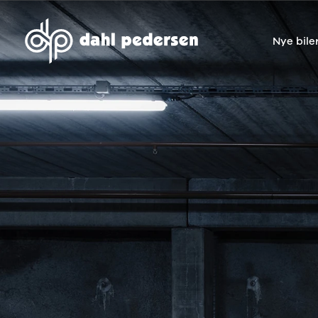
Nye bile
Nye biler
Brugte biler
Bilmagasin
Værksted
Volvo
Bilmærker
Bilmærker
Bilmærker
EX30
Se alle
Alle artikler
Alle bilmærker
Modeller
bilmærker
Volvo
Dacia service
Anmeldelser
Polestar
Renault
Renault servic
Privatleasing
Se alle
Dacia
Volvo service
Tilbud
Polestar
Polestar
End of Life
EX40
Dacia
Kategorier
Polestar servi
Modeller
Se alle Dacia
Bilnyt
Ydelser
Anmeldelser
Renault
Biltest
Alle
Privatleasing
Elbil
Alt om
værkstedsyde
Tilbud
Se alle
elbiler
Aircondition r
EC40
Renault
Alt om
Dæk
Modeller
Volvo
varebiler
Bremsetjek
Anmeldelser
Elbil
Guides
Stenslag og
Privatleasing
Se alle Volvo
Årets Bil
rudeskift
Tilbud
Biltyper
Sommerferie
Buler og mind
EX60
Se alle
med elbil
skader