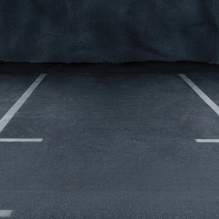
lser
l
t
r vi
l