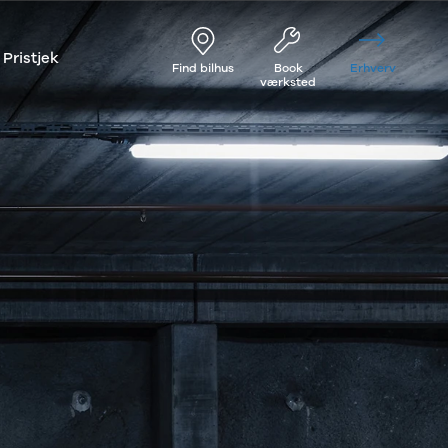
Pristjek
Find bilhus
Book
Erhverv
værksted