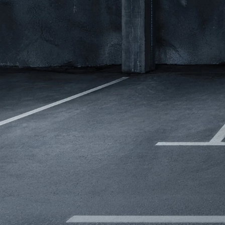
Modeller
biltyper
Sporing
Anmeldelser
Elbiler
Renault
Privatleasing
Benzinbil
værkstedsyde
Tilbud
Dieselbil
Lej en kundebi
EX90
Hybrid
Bilplejepakker
Modeller
SUV
Værksted
Anmeldelser
Stationcar
Om værkstede
Privatleasing
Lille bil
Book
Tilbud
Varebiler
værkstedstid
ES90
7 personers
Autoriserede
Modeller
biler
fordele
Privatleasing
Biler med
Sådan arbejde
Anmeldelser
automatgear
Lej en kundebi
Tilbud
Elbiler
Service på
XC90
Se alle
abonnement
Modeller
elbiler
Skift til
Anmeldelser
Volvo
sommerdæk
Privatleasing
Renault
Guide til dæk
Tilbud
Elbil med
Alt om dæk
Renault
træk
Vinterdæk