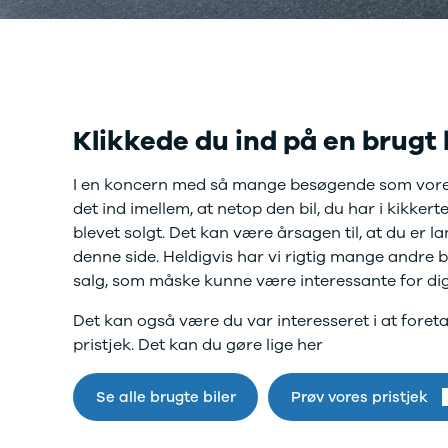
Twingo
Billig elbil
Sommerdæk
Electric
Lille elbil
Helårsdæk
Modeller
Vis alle
Byer
Privatleasing
brugte biler
Alle byer
5 Electric
Vis alle
Holstebro
Modeller
brugte
Viborg
Anmeldelser
Klikkede du ind på en brugt 
elbiler
Skive
Privatleasing
Budget
Book værkste
Tilbud
Se alle biler
Tid til service?
I en koncern med så mange besøgende som vore
4 Electric
Billig bil
Book tid i et af
det ind imellem, at netop den bil, du har i kikkerte
Modeller
under
vores bilhuse
V
blevet solgt. Det kan være årsagen til, at du er l
Anmeldelser
100.000 kr.
har mere end 
denne side. Heldigvis har vi rigtig mange andre bil
Privatleasing
100.000 -
års erfaring m
salg, som måske kunne være interessante for dig
Tilbud
200.000 kr.
autoriseret
Megane
200.000 -
service
Det kan også være du var interesseret i at foret
Electric
300.000 kr.
pristjek. Det kan du gøre lige her
Modeller
300.000 -
Anmeldelser
400.000 kr.
Privatleasing
Se alle brugte biler
400.000 -
Prøv vores pristjek
Tilbud
500.000 kr.
Scenic
Over