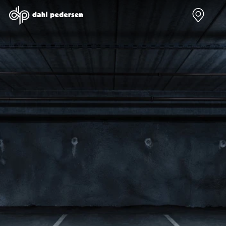
Nye biler
Brugte biler
Bilmagasin
Værksted
Volvo
Bilmærker
Bilmærker
Bilmærker
EX30
Se alle
Alle artikler
Alle bilmærker
Modeller
bilmærker
Volvo
Dacia service
Anmeldelser
Polestar
Renault
Renault servic
Privatleasing
Se alle
Dacia
Volvo service
Tilbud
Polestar
Polestar
End of Life
EX40
Dacia
Kategorier
Polestar servi
Modeller
Se alle Dacia
Bilnyt
Ydelser
Anmeldelser
Renault
Biltest
Alle
Privatleasing
Elbil
Alt om
værkstedsyde
Tilbud
Se alle
elbiler
Aircondition r
EC40
Renault
Alt om
Dæk
Modeller
Volvo
varebiler
Bremsetjek
Anmeldelser
Elbil
Guides
Stenslag og
Privatleasing
Se alle Volvo
Årets Bil
rudeskift
Tilbud
Biltyper
Sommerferie
Buler og mind
EX60
Se alle
med elbil
skader