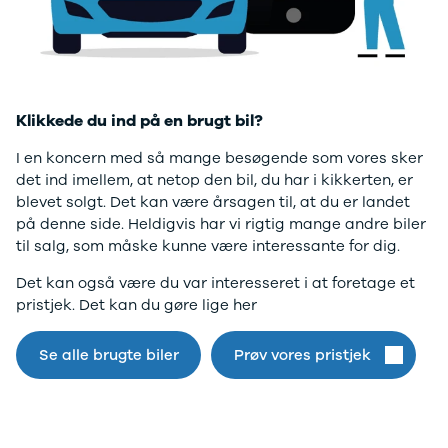
Twingo
Billig elbil
Sommerdæk
Electric
Lille elbil
Helårsdæk
desværre ikke.
Modeller
Vis alle
Byer
Privatleasing
brugte biler
Alle byer
Gå til forsiden
5 Electric
Vis alle
Holstebro
Modeller
brugte
Viborg
Klikkede du ind på en brugt bil?
Anmeldelser
elbiler
Skive
Privatleasing
Budget
Book værkste
I en koncern med så mange besøgende som vores sker
Tilbud
Se alle biler
Tid til service?
det ind imellem, at netop den bil, du har i kikkerten, er
4 Electric
Billig bil
Book tid i et af
blevet solgt. Det kan være årsagen til, at du er landet
Modeller
under
vores bilhuse
V
på denne side. Heldigvis har vi rigtig mange andre biler
Anmeldelser
100.000 kr.
har mere end 
til salg, som måske kunne være interessante for dig.
Privatleasing
100.000 -
års erfaring m
Det kan også være du var interesseret i at foretage et
Tilbud
200.000 kr.
autoriseret
pristjek. Det kan du gøre lige her
Megane
200.000 -
service
Electric
300.000 kr.
Modeller
300.000 -
Se alle brugte biler
Prøv vores pristjek
Anmeldelser
400.000 kr.
Privatleasing
400.000 -
Tilbud
500.000 kr.
Scenic
Over