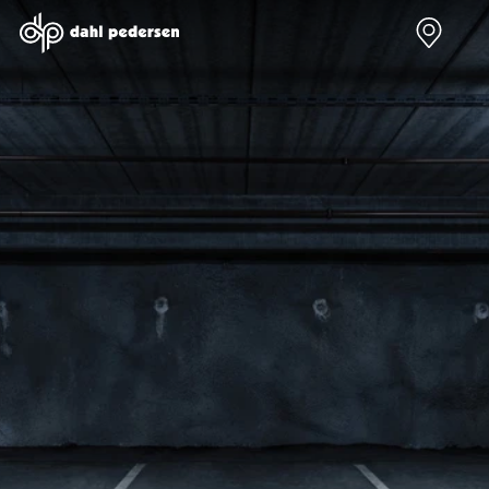
Nye biler
Brugte biler
Bilmagasin
Værksted
Volvo
Bilmærker
Bilmærker
Bilmærker
EX30
Se alle
Alle artikler
Alle bilmærker
Modeller
bilmærker
Volvo
Dacia service
Anmeldelser
Polestar
Renault
Renault servic
Privatleasing
Se alle
Dacia
Volvo service
Tilbud
Polestar
Polestar
End of Life
EX40
Dacia
Kategorier
Polestar servi
Modeller
Se alle Dacia
Bilnyt
Ydelser
Anmeldelser
Renault
Biltest
Alle
Privatleasing
Elbil
Alt om
værkstedsyde
Tilbud
Se alle
elbiler
Aircondition r
EC40
Renault
Alt om
Dæk
Modeller
Volvo
varebiler
Bremsetjek
Anmeldelser
Elbil
Guides
Stenslag og
Privatleasing
Se alle Volvo
Årets Bil
rudeskift
Tilbud
Biltyper
Sommerferie
Buler og mind
EX60
Se alle
med elbil
skader