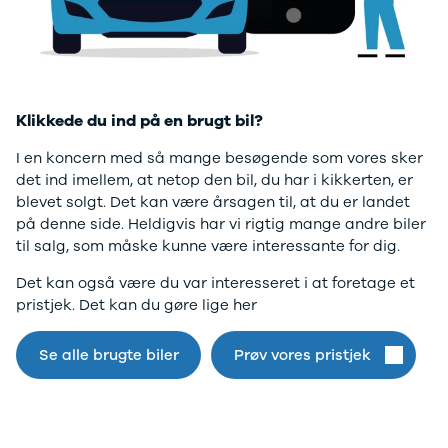
Twingo
Billig elbil
Sommerdæk
Electric
Lille elbil
Helårsdæk
desværre ikke.
Modeller
Vis alle
Byer
Privatleasing
brugte biler
Alle byer
Gå til forsiden
5 Electric
Vis alle
Holstebro
Modeller
brugte
Viborg
Klikkede du ind på en brugt bil?
Anmeldelser
elbiler
Skive
Privatleasing
Budget
Book værkste
I en koncern med så mange besøgende som vores sker
Tilbud
Se alle biler
Tid til service?
det ind imellem, at netop den bil, du har i kikkerten, er
4 Electric
Billig bil
Book tid i et af
blevet solgt. Det kan være årsagen til, at du er landet
Modeller
under
vores bilhuse
V
på denne side. Heldigvis har vi rigtig mange andre biler
Anmeldelser
100.000 kr.
har mere end 
til salg, som måske kunne være interessante for dig.
Privatleasing
100.000 -
års erfaring m
Det kan også være du var interesseret i at foretage et
Tilbud
200.000 kr.
autoriseret
pristjek. Det kan du gøre lige her
Megane
200.000 -
service
Electric
300.000 kr.
Modeller
300.000 -
Se alle brugte biler
Prøv vores pristjek
Anmeldelser
400.000 kr.
Privatleasing
400.000 -
Tilbud
500.000 kr.
Scenic
Over