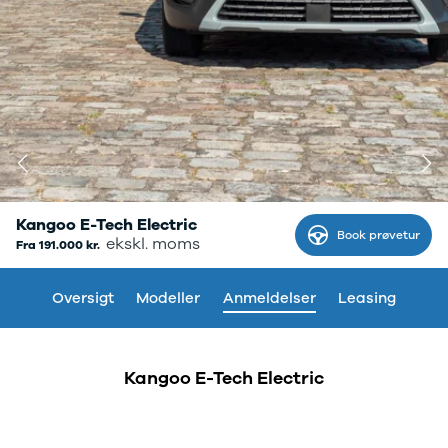
Tech
Modeller
Leasing
Master
Modeller
Anmeldelser
Leasing
Master E-
Tech
Modeller
Kangoo E-Tech Electric
Anmeldelser
Book prøvetur
Anmelderrost Renault Kangoo E-
ekskl. moms
Fra 191.000 kr.
Leasing
Tech Electric
Leasing af
varebiler
Oversigt
Modeller
Anmeldelser
Leasing
Elektriske
varebiler
Kangoo E-Tech Electric