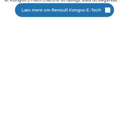
er Kangoo E-Tech Electric et oplagt sted at begynde.
Læs mere om Renault Kangoo E-Tech