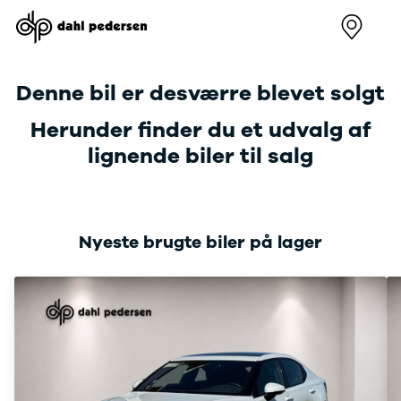
Nye
Brugte
Firmabiler
Værksted
Kontakt
varebiler
varebiler
Værksted
Erhvervs
Denne bil er desværre blevet solgt
Renault
Sådan
Skive
Kangoo
arbejder vi
Viborg
Herunder finder du et udvalg af
Modeller
Book
Holstebr
lignende biler til salg
Anmeldelser
værkstedstid
Bilhuse 
Leasing
Lej en
værkste
Kangoo E-
kundebil
Skive
Tech
Serviceaftale
Viborg
Electric
Holstebr
Nyeste brugte biler på lager
Modeller
Om os
Anmeldelser
Renault 
Leasing
Center
Trafic
Modeller
Anmeldelser
Leasing
Trafic E-