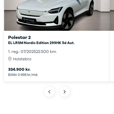
Tech
Modeller
Leasing
Master
Modeller
Anmeldelser
Leasing
Polestar 2
Master E-
EL LRSM Nordic Edition 299HK 5d Aut.
Tech
1. reg.: 07/2025
22.500 km.
Modeller
Anmeldelser
Holstebro
Leasing
334.900 kr.
Leasing af
Billån 3.995 kr./md.
varebiler
Elektriske
varebiler