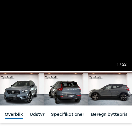
Tech
Modeller
Leasing
Master
Modeller
Anmeldelser
Leasing
Master E-
Tech
Modeller
1 / 22
Anmeldelser
Leasing
Leasing af
varebiler
Elektriske
varebiler
Se alle 21 billeder
Overblik
Udstyr
Specifikationer
Beregn byttepris