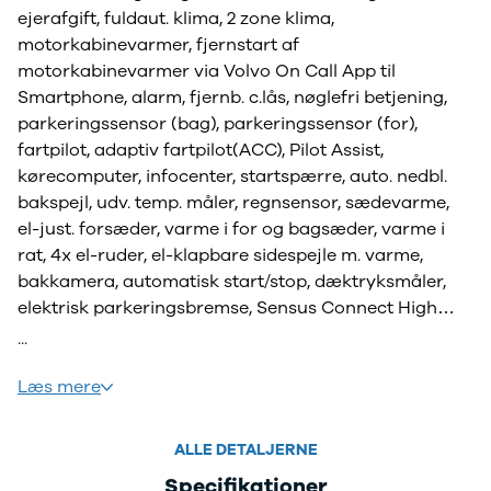
ejerafgift, fuldaut. klima, 2 zone klima,
motorkabinevarmer, fjernstart af
motorkabinevarmer via Volvo On Call App til
Smartphone, alarm, fjernb. c.lås, nøglefri betjening,
parkeringssensor (bag), parkeringssensor (for),
fartpilot, adaptiv fartpilot(ACC), Pilot Assist,
kørecomputer, infocenter, startspærre, auto. nedbl.
bakspejl, udv. temp. måler, regnsensor, sædevarme,
el-just. forsæder, varme i for og bagsæder, varme i
rat, 4x el-ruder, el-klapbare sidespejle m. varme,
bakkamera, automatisk start/stop, dæktryksmåler,
elektrisk parkeringsbremse, Sensus Connect High
Performance lydanlæg, DAB radio, håndfrit til mobil,
...
bluetooth, musikstreaming via bluetooth, usb
tilslutning, multifunktionsrat, digitalt cockpit, armlæn,
Læs mere
isofix, bagagerumsdækken, kopholder, lædersæder,
splitbagsæde, 7 airbags, abs, antispin, esp, servo,
ALLE DETALJERNE
vognbaneassistent, automatisk nødbremsesystem,
Specifikationer