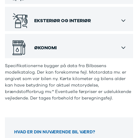
· Oncoming Lane Mitigation
· Ratstammen kollapser ved kollision
· Run Off Road Mitigation
EKSTERIØR OG INTERIØR
· SIPS airbags
· WHIPS
City Safety:
· Autobrake at Intersection
ØKONOMI
· Collision Warning (også ved kørsel i mørke)
· Collision Warning with Full auto brake
Specifikationerne bygger på data fra Bilbasens
· Cyclist Detection with full auto brake
modelkatalog. Der kan forekomme fejl. Motordata mv. er
· Large Animal Detection
angivet som var bilen ny. Kørte kilometer og bilens alder
· Oncoming mitigation by braking
kan have betydning for aktuel motorydelse,
· Pedestrian detection with full auto brake
brændstofforbrug mv.* Eventuelle førpriser er udelukkende
vejledende. Der tages forbehold for beregningsfejl.
· Pre-prepared brake system
fuld led forlygter, led kørelysThors Hammer),
fjernlysassistent, automatisk lys, tågelygter,
lygtevasker, tagræling, tonede ruder, 19” alufælge,
ikke ryger, service ok, semi-elektrisk
HVAD ER DIN NUVÆRENDE BIL VÆRD?
anhængertræk(1800 kg.)