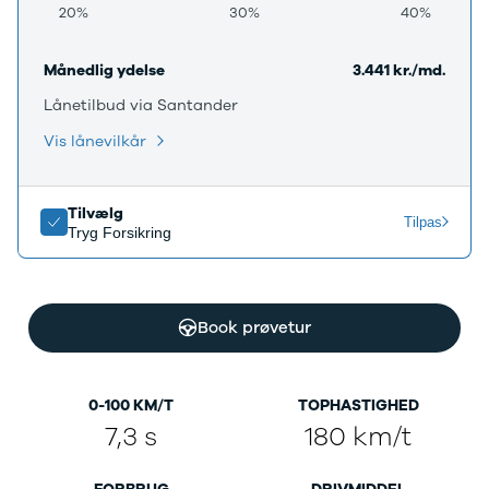
20%
30%
40%
Månedlig ydelse
3.441 kr./md.
Lånetilbud via Santander
Vis lånevilkår
Tilvælg
Tilpas
Tryg Forsikring
Book prøvetur
0-100 KM/T
TOPHASTIGHED
7,3 s
180 km/t