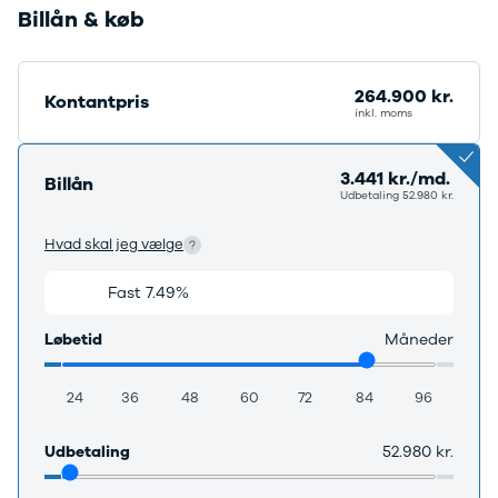
Billån & køb
264.900 kr.
Kontantpris
inkl. moms
3.441 kr./md.
Billån
Udbetaling 52.980 kr.
Hvad skal jeg vælge
Fast 7.49%
Variabel 6.69%
Løbetid
Måneder
24
36
48
60
72
84
96
Udbetaling
52.980 kr.