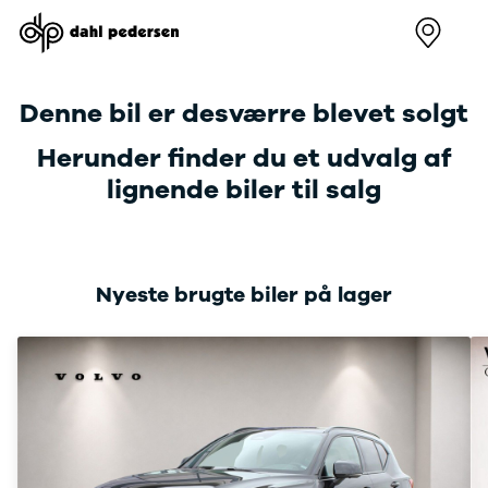
Nye
Brugte
Firmabiler
Værksted
Kontakt
varebiler
varebiler
Værksted
Erhvervs
Denne bil er desværre blevet solgt
Renault
Sådan
Skive
Kangoo
arbejder vi
Viborg
Herunder finder du et udvalg af
Modeller
Book
Holstebr
lignende biler til salg
Anmeldelser
værkstedstid
Bilhuse 
Leasing
Lej en
værkste
Kangoo E-
kundebil
Skive
Tech
Serviceaftale
Viborg
Electric
Holstebr
Nyeste brugte biler på lager
Modeller
Om os
Anmeldelser
Renault 
Leasing
Center
Trafic
Modeller
Anmeldelser
Leasing
Trafic E-