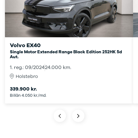
Tech
Modeller
Leasing
Master
Modeller
Anmeldelser
Leasing
Volvo EX40
Master E-
Single Motor Extended Range Black Edition 252HK 5d
Aut.
Tech
Modeller
1. reg.: 09/2024
24.000 km.
Anmeldelser
Holstebro
Leasing
Leasing af
339.900 kr.
varebiler
Billån 4.050 kr./md.
Elektriske
varebiler