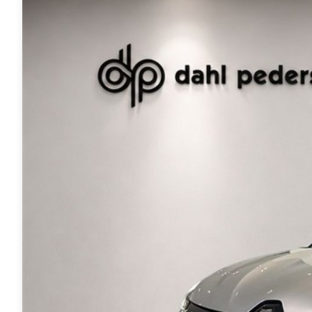
Tech
Modeller
Leasing
Master
Modeller
Anmeldelser
Leasing
Master E-
Tech
Modeller
Anmeldelser
Leasing
Leasing af
varebiler
Elektriske
varebiler