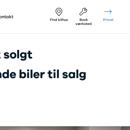
ontakt
Find bilhus
Book
Privat
værksted
 solgt
e biler til salg