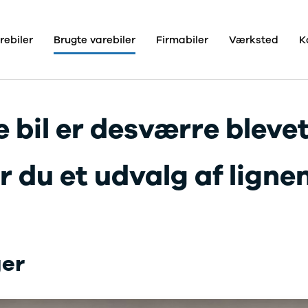
rebiler
Brugte varebiler
Firmabiler
Værksted
K
centre
o
 bil er desværre blevet
og
der
 du et udvalg af lignend
o
Pro+
ger