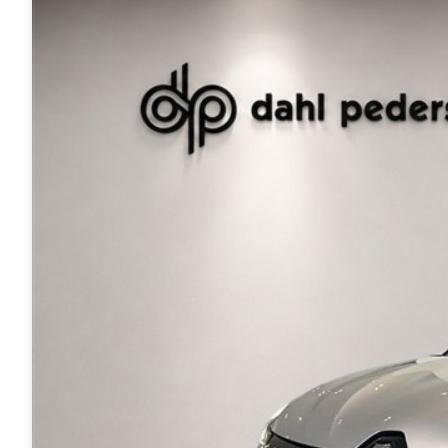
Tech
Modeller
Leasing
Master
Modeller
Anmeldelser
Leasing
Master E-
Tech
Modeller
Anmeldelser
Leasing
Leasing af
varebiler
Elektriske
varebiler