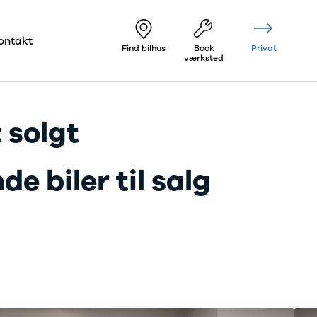
ontakt
Find bilhus
Book
Privat
værksted
 solgt
e biler til salg