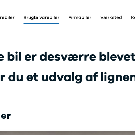
rebiler
Brugte varebiler
Firmabiler
Værksted
K
centre
o
 bil er desværre blevet
og
der
 du et udvalg af lignend
o
Pro+
ger