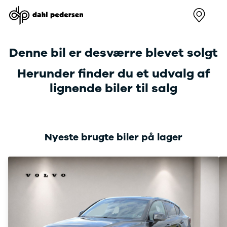
Nye
Brugte
Firmabiler
Værksted
Kontakt
varebiler
varebiler
Værksted
Erhvervs
Denne bil er desværre blevet solgt
Renault
Sådan
Skive
Kangoo
arbejder vi
Viborg
Herunder finder du et udvalg af
Modeller
Book
Holstebr
lignende biler til salg
Anmeldelser
værkstedstid
Bilhuse 
Leasing
Lej en
værkste
Kangoo E-
kundebil
Skive
Tech
Serviceaftale
Viborg
Electric
Holstebr
Nyeste brugte biler på lager
Modeller
Om os
Anmeldelser
Renault 
Leasing
Center
Trafic
Modeller
Anmeldelser
Leasing
Trafic E-