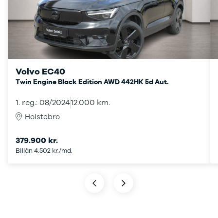
Tech
Modeller
Leasing
Master
Modeller
Anmeldelser
Leasing
Volvo EC40
Master E-
Twin Engine Black Edition AWD 442HK 5d Aut.
Tech
Modeller
1. reg.: 08/2024
12.000 km.
Anmeldelser
Holstebro
Leasing
Leasing af
379.900 kr.
varebiler
Billån 4.502 kr./md.
Elektriske
varebiler