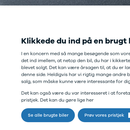
Twingo
Billig elbil
Sommerdæk
Electric
Lille elbil
Helårsdæk
Modeller
Vis alle
Byer
Privatleasing
brugte biler
Alle byer
5 Electric
Vis alle
Holstebro
Modeller
brugte
Viborg
Anmeldelser
Klikkede du ind på en brugt 
elbiler
Skive
Privatleasing
Budget
Book værkste
Tilbud
Se alle biler
Tid til service?
I en koncern med så mange besøgende som vore
4 Electric
Billig bil
Book tid i et af
det ind imellem, at netop den bil, du har i kikkerte
Modeller
under
vores bilhuse
V
blevet solgt. Det kan være årsagen til, at du er l
Anmeldelser
100.000 kr.
har mere end 
denne side. Heldigvis har vi rigtig mange andre bil
Privatleasing
100.000 -
års erfaring m
salg, som måske kunne være interessante for dig
Tilbud
200.000 kr.
autoriseret
Megane
200.000 -
service
Det kan også være du var interesseret i at foret
Electric
300.000 kr.
pristjek. Det kan du gøre lige her
Modeller
300.000 -
Anmeldelser
400.000 kr.
Privatleasing
Se alle brugte biler
400.000 -
Prøv vores pristjek
Tilbud
500.000 kr.
Scenic
Over