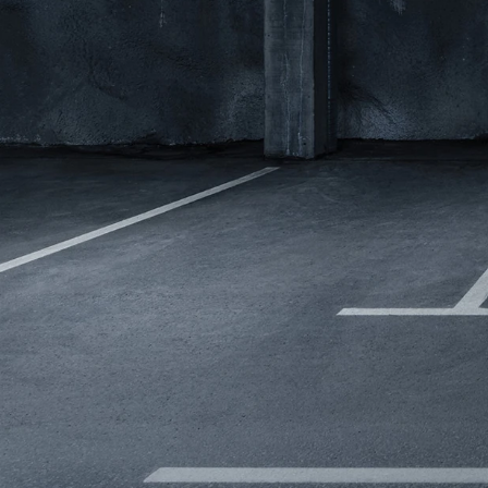
Modeller
biltyper
Sporing
Anmeldelser
Elbiler
Renault
Privatleasing
Benzinbil
værkstedsyde
Tilbud
Dieselbil
Lej en kundebi
EX90
Hybrid
Bilplejepakker
Modeller
SUV
Værksted
Anmeldelser
Stationcar
Om værkstede
Privatleasing
Lille bil
Book
Tilbud
Varebiler
værkstedstid
ES90
7 personers
Autoriserede
Modeller
biler
fordele
Privatleasing
Biler med
Sådan arbejde
Anmeldelser
automatgear
Lej en kundebi
Tilbud
Elbiler
Service på
XC90
Se alle
abonnement
Modeller
elbiler
Skift til
Anmeldelser
Volvo
sommerdæk
Privatleasing
Renault
Guide til dæk
Tilbud
Elbil med
Alt om dæk
Renault
træk
Vinterdæk