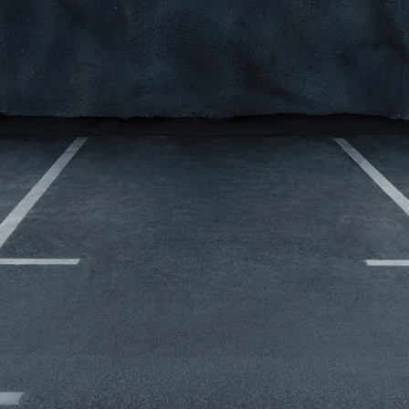
lser
l
t
r vi
l