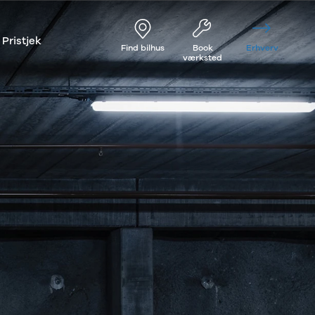
Pristjek
Find bilhus
Book
Erhverv
værksted