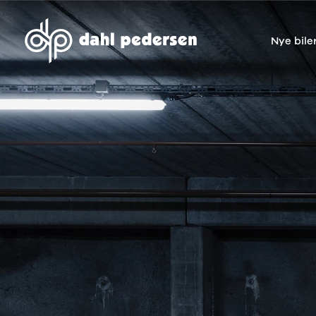
Nye bile
Nye biler
Brugte biler
Bilmagasin
Værksted
Volvo
Bilmærker
Bilmærker
Bilmærker
EX30
Se alle
Alle artikler
Alle bilmærker
Modeller
bilmærker
Volvo
Dacia service
Anmeldelser
Polestar
Renault
Renault servic
Privatleasing
Se alle
Dacia
Volvo service
Tilbud
Polestar
Polestar
End of Life
EX40
Dacia
Kategorier
Polestar servi
Modeller
Se alle Dacia
Bilnyt
Ydelser
Anmeldelser
Renault
Biltest
Alle
Privatleasing
Elbil
Alt om
værkstedsyde
Tilbud
Se alle
elbiler
Aircondition r
EC40
Renault
Alt om
Dæk
Modeller
Volvo
varebiler
Bremsetjek
Anmeldelser
Elbil
Guides
Stenslag og
Privatleasing
Se alle Volvo
Årets Bil
rudeskift
Tilbud
Biltyper
Sommerferie
Buler og mind
EX60
Se alle
med elbil
skader