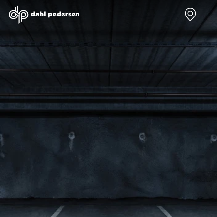
Nye biler
Brugte biler
Bilmagasin
Værksted
Volvo
Bilmærker
Bilmærker
Bilmærker
EX30
Se alle
Alle artikler
Alle bilmærker
Modeller
bilmærker
Volvo
Dacia service
Anmeldelser
Polestar
Renault
Renault servic
Privatleasing
Se alle
Dacia
Volvo service
Tilbud
Polestar
Polestar
End of Life
EX40
Dacia
Kategorier
Polestar servi
Modeller
Se alle Dacia
Bilnyt
Ydelser
Anmeldelser
Renault
Biltest
Alle
Privatleasing
Elbil
Alt om
værkstedsyde
Tilbud
Se alle
elbiler
Aircondition r
EC40
Renault
Alt om
Dæk
Modeller
Volvo
varebiler
Bremsetjek
Anmeldelser
Elbil
Guides
Stenslag og
Privatleasing
Se alle Volvo
Årets Bil
rudeskift
Tilbud
Biltyper
Sommerferie
Buler og mind
EX60
Se alle
med elbil
skader