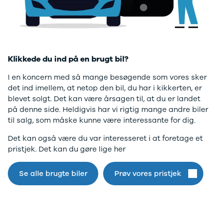
Twingo
Billig elbil
Sommerdæk
Electric
Lille elbil
Helårsdæk
desværre ikke.
Modeller
Vis alle
Byer
Privatleasing
brugte biler
Alle byer
Gå til forsiden
5 Electric
Vis alle
Holstebro
Modeller
brugte
Viborg
Klikkede du ind på en brugt bil?
Anmeldelser
elbiler
Skive
Privatleasing
Budget
Book værkste
I en koncern med så mange besøgende som vores sker
Tilbud
Se alle biler
Tid til service?
det ind imellem, at netop den bil, du har i kikkerten, er
4 Electric
Billig bil
Book tid i et af
blevet solgt. Det kan være årsagen til, at du er landet
Modeller
under
vores bilhuse
V
på denne side. Heldigvis har vi rigtig mange andre biler
Anmeldelser
100.000 kr.
har mere end 
til salg, som måske kunne være interessante for dig.
Privatleasing
100.000 -
års erfaring m
Det kan også være du var interesseret i at foretage et
Tilbud
200.000 kr.
autoriseret
pristjek. Det kan du gøre lige her
Megane
200.000 -
service
Electric
300.000 kr.
Modeller
300.000 -
Se alle brugte biler
Prøv vores pristjek
Anmeldelser
400.000 kr.
Privatleasing
400.000 -
Tilbud
500.000 kr.
Scenic
Over