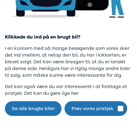
Twingo
Billig elbil
Sommerdæk
Electric
Lille elbil
Helårsdæk
desværre ikke.
Modeller
Vis alle
Byer
Privatleasing
brugte biler
Alle byer
Gå til forsiden
5 Electric
Vis alle
Holstebro
Modeller
brugte
Viborg
Klikkede du ind på en brugt bil?
Anmeldelser
elbiler
Skive
Privatleasing
Budget
Book værkste
I en koncern med så mange besøgende som vores sker
Tilbud
Se alle biler
Tid til service?
det ind imellem, at netop den bil, du har i kikkerten, er
4 Electric
Billig bil
Book tid i et af
blevet solgt. Det kan være årsagen til, at du er landet
Modeller
under
vores bilhuse
V
på denne side. Heldigvis har vi rigtig mange andre biler
Anmeldelser
100.000 kr.
har mere end 
til salg, som måske kunne være interessante for dig.
Privatleasing
100.000 -
års erfaring m
Det kan også være du var interesseret i at foretage et
Tilbud
200.000 kr.
autoriseret
pristjek. Det kan du gøre lige her
Megane
200.000 -
service
Electric
300.000 kr.
Modeller
300.000 -
Se alle brugte biler
Prøv vores pristjek
Anmeldelser
400.000 kr.
Privatleasing
400.000 -
Tilbud
500.000 kr.
Scenic
Over