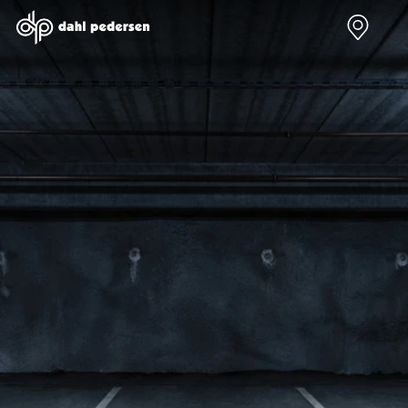
Nye biler
Brugte biler
Bilmagasin
Værksted
Volvo
Bilmærker
Bilmærker
Bilmærker
EX30
Se alle
Alle artikler
Alle bilmærker
Modeller
bilmærker
Volvo
Dacia service
Anmeldelser
Polestar
Renault
Renault servic
Privatleasing
Se alle
Dacia
Volvo service
Tilbud
Polestar
Polestar
End of Life
EX40
Dacia
Kategorier
Polestar servi
Modeller
Se alle Dacia
Bilnyt
Ydelser
Anmeldelser
Renault
Biltest
Alle
Privatleasing
Elbil
Alt om
værkstedsyde
Tilbud
Se alle
elbiler
Aircondition r
EC40
Renault
Alt om
Dæk
Modeller
Volvo
varebiler
Bremsetjek
Anmeldelser
Elbil
Guides
Stenslag og
Privatleasing
Se alle Volvo
Årets Bil
rudeskift
Tilbud
Biltyper
Sommerferie
Buler og mind
EX60
Se alle
med elbil
skader